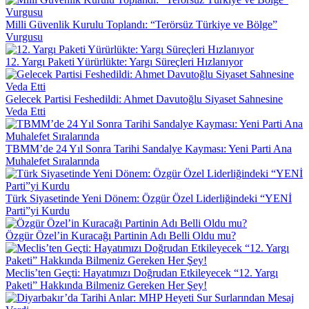
Milli Güvenlik Kurulu Toplandı: “Terörsüz Türkiye ve Bölge”
Vurgusu
12. Yargı Paketi Yürürlükte: Yargı Süreçleri Hızlanıyor
Gelecek Partisi Feshedildi: Ahmet Davutoğlu Siyaset Sahnesine
Veda Etti
TBMM’de 24 Yıl Sonra Tarihi Sandalye Kayması: Yeni Parti Ana
Muhalefet Sıralarında
Türk Siyasetinde Yeni Dönem: Özgür Özel Liderliğindeki “YENİ
Parti”yi Kurdu
Özgür Özel’in Kuracağı Partinin Adı Belli Oldu mu?
Meclis’ten Geçti: Hayatımızı Doğrudan Etkileyecek “12. Yargı
Paketi” Hakkında Bilmeniz Gereken Her Şey!