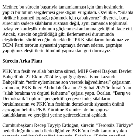
Metiner, bu sürecin başarıyla tamamlanması için tüm kesimlerin
yapıcı bir tutum sergilemesi gerektiğini vurguladı. Özellikle, “Silahla
birlikte husumeti toprağa gömmek için çabalıyoruz” diyerek, barış
sürecinin sadece silahların susması değil, aynı zamanda toplumsal
uzlaşı ve kardeşlik ruhunun güçlenmesi anlamına geldiğini ifade etti.
Ancak, sürecin öngörüldüğü gibi ilerlememesi durumunda
eleştirilerini sürdüreceğini de ekledi: “PKK silahlarını bırakmaz ve
DEM Parti terörün siyasetini yapmaya devam ederse, geçmişte
yaptığımız eleştirilerin tümünü yapmaktan geri durmayız.”
Sürecin Arka Planı
PKK’nın fesih ve silah bırakma süreci, MHP Genel Başkanı Devlet
Bahçeli’nin 22 Ekim 2024’te yaptığı çağrıyla ivme kazandı.
Bahçeli’nin “terör eylemlerine son vererek lağvedilmesi” çağrısının
ardından, PKK lideri Abdullah Öcalan 27 Şubat 2025’te İmralı’dan
“silah bırakma ve örgütü feshetme” çağrısı yaptı. Öcalan, “Barış ve
Demokratik Toplum” perspektifi çerçevesinde, silahların
bırakılmasının ve PKK’nın feshinin demokratik siyasetin önünü
açacağını belirtti. PKK Yürütme Komitesi de bu çağrıya
katıldıklarını ve gereğini yerine getireceklerini açıkladı.
Cumhurbaşkanı Recep Tayyip Erdoğan, sürecin “Terörsüz Türkiye”
hedefi doğrultusunda ilerlediğini ve PKK’nın fesih kararını yakın