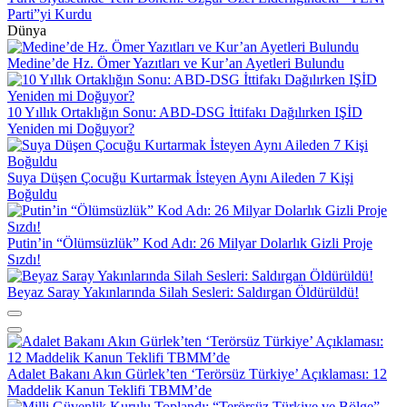
Parti”yi Kurdu
Dünya
Medine’de Hz. Ömer Yazıtları ve Kur’an Ayetleri Bulundu
10 Yıllık Ortaklığın Sonu: ABD-DSG İttifakı Dağılırken IŞİD
Yeniden mi Doğuyor?
Suya Düşen Çocuğu Kurtarmak İsteyen Aynı Aileden 7 Kişi
Boğuldu
Putin’in “Ölümsüzlük” Kod Adı: 26 Milyar Dolarlık Gizli Proje
Sızdı!
Beyaz Saray Yakınlarında Silah Sesleri: Saldırgan Öldürüldü!
Adalet Bakanı Akın Gürlek’ten ‘Terörsüz Türkiye’ Açıklaması: 12
Maddelik Kanun Teklifi TBMM’de