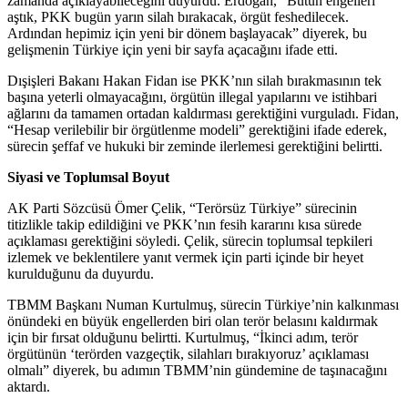
zamanda açıklayabileceğini duyurdu. Erdoğan, “Bütün engelleri
aştık, PKK bugün yarın silah bırakacak, örgüt feshedilecek.
Ardından hepimiz için yeni bir dönem başlayacak” diyerek, bu
gelişmenin Türkiye için yeni bir sayfa açacağını ifade etti.
Dışişleri Bakanı Hakan Fidan ise PKK’nın silah bırakmasının tek
başına yeterli olmayacağını, örgütün illegal yapılarını ve istihbari
ağlarını da tamamen ortadan kaldırması gerektiğini vurguladı. Fidan,
“Hesap verilebilir bir örgütlenme modeli” gerektiğini ifade ederek,
sürecin şeffaf ve hukuki bir zeminde ilerlemesi gerektiğini belirtti.
Siyasi ve Toplumsal Boyut
AK Parti Sözcüsü Ömer Çelik, “Terörsüz Türkiye” sürecinin
titizlikle takip edildiğini ve PKK’nın fesih kararını kısa sürede
açıklaması gerektiğini söyledi. Çelik, sürecin toplumsal tepkileri
izlemek ve beklentilere yanıt vermek için parti içinde bir heyet
kurulduğunu da duyurdu.
TBMM Başkanı Numan Kurtulmuş, sürecin Türkiye’nin kalkınması
önündeki en büyük engellerden biri olan terör belasını kaldırmak
için bir fırsat olduğunu belirtti. Kurtulmuş, “İkinci adım, terör
örgütünün ‘terörden vazgeçtik, silahları bırakıyoruz’ açıklaması
olmalı” diyerek, bu adımın TBMM’nin gündemine de taşınacağını
aktardı.