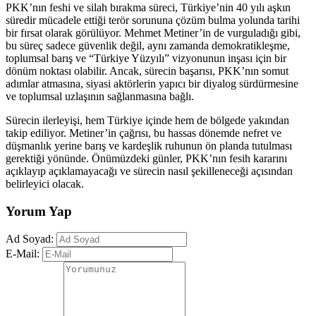
PKK’nın feshi ve silah bırakma süreci, Türkiye’nin 40 yılı aşkın
süredir mücadele ettiği terör sorununa çözüm bulma yolunda tarihi
bir fırsat olarak görülüyor. Mehmet Metiner’in de vurguladığı gibi,
bu süreç sadece güvenlik değil, aynı zamanda demokratikleşme,
toplumsal barış ve “Türkiye Yüzyılı” vizyonunun inşası için bir
dönüm noktası olabilir. Ancak, sürecin başarısı, PKK’nın somut
adımlar atmasına, siyasi aktörlerin yapıcı bir diyalog sürdürmesine
ve toplumsal uzlaşının sağlanmasına bağlı.
Sürecin ilerleyişi, hem Türkiye içinde hem de bölgede yakından
takip ediliyor. Metiner’in çağrısı, bu hassas dönemde nefret ve
düşmanlık yerine barış ve kardeşlik ruhunun ön planda tutulması
gerektiği yönünde. Önümüzdeki günler, PKK’nın fesih kararını
açıklayıp açıklamayacağı ve sürecin nasıl şekilleneceği açısından
belirleyici olacak.
Yorum Yap
Ad Soyad:
E-Mail: