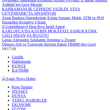
Diyarbakır Sağlığında Kesintisiz Hizmet Vizyonu: İl Sağlık Müdürü
Asiltürk’ten Gece Mesaisi
KAHRAMANLIK CEPHEDE YAZILDI, VEFA
GÜVENPARK’TA SINANIYOR
Ziraat Bankası Sistemlerinde Erişim Sorunu: Mobil, ATM ve POS
Hizmetleri Kesintiye Uğradı
Ji Gobeklîtepeyê Heta Riya Îpekê Amed
KARLOFÇA’DA KAYBIN MÜKÂFATI: SAMUR KÜRK,
GİZLİ NİŞAN,YA BUGÜN?
Güran Ailesinden Selahattin Demirtaş’a Ziyaret
Öğrenci Affı ve Üniversite Reform Paketi TBMM’den Geçti
19:17:19
Gizlilik
Hakkımızda
KÜNYE
İLETİŞİM
Köşe Yazıları
SİYASET
DÜNYA
YEREL HABERLER
EKONOMİ
EĞİTİM