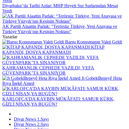
Diyarbakır’da Tarihi Anlar: MHP Heyeti Sur Surlarından Mesaj
Verdi
AK Partili Alaattin Parlak: “Terörsüz Türkiye, Yeni Anayasa ve
Türkiye Yüzyılı’nın Kesişim Noktası”
Yazarlar
Barışı Konuşmanın Vakti Geldi
KİTAP
KAPANDI, DOSYA KAPANMADI
KAHRAMANLIK CEPHEDE YAZILDI, VEFA
GÜVENPARK’TA SINANIYOR
Ji Gobeklîtepeyê Heta
Riya Îpekê Amed
KARLOFÇA’DA KAYBIN MÜKÂFATI: SAMUR KÜRK,
GİZLİ NİŞAN,YA BUGÜN?
Diyar News 1.Sayı
Diyar News 2.Sayı