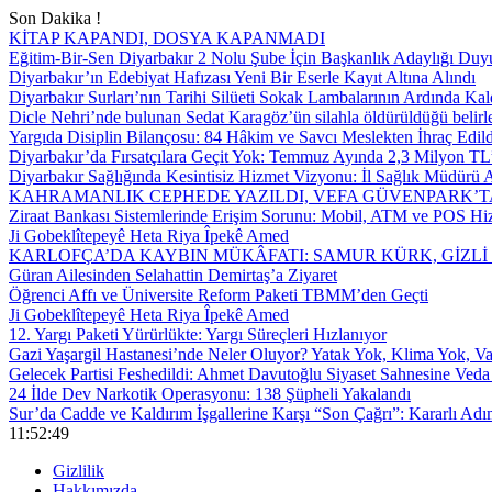
Son Dakika !
KİTAP KAPANDI, DOSYA KAPANMADI
Eğitim-Bir-Sen Diyarbakır 2 Nolu Şube İçin Başkanlık Adaylığı Duy
Diyarbakır’ın Edebiyat Hafızası Yeni Bir Eserle Kayıt Altına Alındı
Diyarbakır Surları’nın Tarihi Silüeti Sokak Lambalarının Ardında Kal
Dicle Nehri’nde bulunan Sedat Karagöz’ün silahla öldürüldüğü belirl
Yargıda Disiplin Bilançosu: 84 Hâkim ve Savcı Meslekten İhraç Edild
Diyarbakır’da Fırsatçılara Geçit Yok: Temmuz Ayında 2,3 Milyon TL’
Diyarbakır Sağlığında Kesintisiz Hizmet Vizyonu: İl Sağlık Müdürü A
KAHRAMANLIK CEPHEDE YAZILDI, VEFA GÜVENPARK’T
Ziraat Bankası Sistemlerinde Erişim Sorunu: Mobil, ATM ve POS Hiz
Ji Gobeklîtepeyê Heta Riya Îpekê Amed
KARLOFÇA’DA KAYBIN MÜKÂFATI: SAMUR KÜRK, GİZLİ
Güran Ailesinden Selahattin Demirtaş’a Ziyaret
Öğrenci Affı ve Üniversite Reform Paketi TBMM’den Geçti
Ji Gobeklîtepeyê Heta Riya Îpekê Amed
12. Yargı Paketi Yürürlükte: Yargı Süreçleri Hızlanıyor
Gazi Yaşargil Hastanesi’nde Neler Oluyor? Yatak Yok, Klima Yok, Va
Gelecek Partisi Feshedildi: Ahmet Davutoğlu Siyaset Sahnesine Veda 
24 İlde Dev Narkotik Operasyonu: 138 Şüpheli Yakalandı
Sur’da Cadde ve Kaldırım İşgallerine Karşı “Son Çağrı”: Kararlı Adı
11:52:50
Gizlilik
Hakkımızda