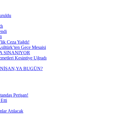
uruldu
dı
endi
i
lik Ceza Yağdı!
siltürk’ten Gece Mesaisi
A SINANIYOR
metleri Kesintiye Uğradı
 NİŞAN,YA BUGÜN?
tandaş Perişan!
Etti
mlar Atılacak