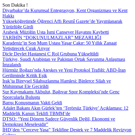
Son Dakika !
Diyarbakır’da Kurumsal Entegrasyon, Kent Organizması ve Kent
Hakkı
Yükseköğretimde Öğrenci Affı Resmî Gazete’de Yayımlanarak
Yürürlüğe Girdi
Arabesk Müziğin Usta İsmi Cansever Hayatını Kaybetti
TARİHİN “DOKUNULMAZLAR” MEZARLIĞI
Karadeniz’in Son Mum Ustası Yaşar Çakır: 50 Yıllık Zanaat
Yetiştirecek Çırak Arıyor
Dicle Devlet Hastanesi C Rol Grubuna Yükseltildi
Türkiye, Suudi Arabistan ve Pakistan Ortak Savunma Anlaşması
İmzalandı
Hürmüz Boğazı’nda Ateşkes ve Yeni Protokol Trafiği: ABD-İran
Geriliminde Kritik Eşik
Irak’ta Bireysel Silahsızlanma Hamlesi: Binlerce Silah ve
Mühimmat Ele Geçirildi
Sur Kaymakamı Akbulut, Bağıvar Spor Kompleksi’nde Genç
Sporcularla Buluştu
Barışı Konuşmanın Vakti Geldi
Adalet Bakanı Akın Gürlek’ten ‘Terörsüz Türkiye’ Açıklaması: 12
Maddelik Kanun Teklifi TBMM’de
DTSO: “Yeni Dönem Sadece Güvenlik Değil, Ekonomi ve
Demokrasi Meselesidir”
İHD’den “Çerçeve Yasa” Teklifine Destek ve 7 Maddelik Revizyon