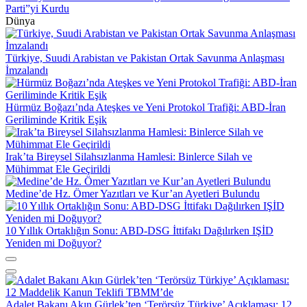
Parti”yi Kurdu
Dünya
Türkiye, Suudi Arabistan ve Pakistan Ortak Savunma Anlaşması
İmzalandı
Hürmüz Boğazı’nda Ateşkes ve Yeni Protokol Trafiği: ABD-İran
Geriliminde Kritik Eşik
Irak’ta Bireysel Silahsızlanma Hamlesi: Binlerce Silah ve
Mühimmat Ele Geçirildi
Medine’de Hz. Ömer Yazıtları ve Kur’an Ayetleri Bulundu
10 Yıllık Ortaklığın Sonu: ABD-DSG İttifakı Dağılırken IŞİD
Yeniden mi Doğuyor?
Adalet Bakanı Akın Gürlek’ten ‘Terörsüz Türkiye’ Açıklaması: 12