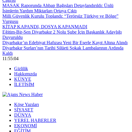
Çağrısı
MASAK Raporunda Ahbap Bağışları Detaylandırıldı: Ünlü
İsimlerin Yardım Miktarları Ortaya Çıktı
Milli Güvenlik Kurulu Toplandı: “Terörsüz Türkiye ve Bölge”
Vurgusu
KİTAP KAPANDI, DOSYA KAPANMADI
Eğitim-Bir-Sen Diyarbakır 2 Nolu Şube İçin Başkanlık Adaylığı
Duyuruldu
Diyarbakır’ın Edebiyat Hafızası Yeni Bir Eserle Kayıt Altına Alındı
Diyarbakır Surları’nın Tarihi Silüeti Sokak Lambalarının Ardında
Kaldı
11:55:04
Gizlilik
Hakkımızda
KÜNYE
İLETİŞİM
Köşe Yazıları
SİYASET
DÜNYA
YEREL HABERLER
EKONOMİ
EĞİTİM