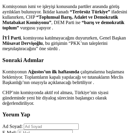
Komisyonun ismi ve işleyişi konusunda partiler arasında görüş
ayrılıkları bulunuyor. İktidar kanadı
“Terörsüz Türkiye”
ifadesini
kullanırken, CHP
“Toplumsal Barış, Adalet ve Demokratik
Mutabakat Komisyonu”
, DEM Parti ise
“barış ve demokratik
toplum”
vurgusu yapıyor .
İYİ Parti
, komisyona katılmayacağını duyururken, Genel Başkan
Müsavat Dervişoğlu
, bu girişimin “PKK’nın taleplerini
meşrulaştıracağını” öne sürdü .
Sonraki Adımlar
Komisyonun
Ağustos’un ilk haftasında
çalışmalarına başlaması
bekleniyor. Toplantıların kapalı yapılacağı ve tutanakların Meclis
Başkanlığı’nın onayıyla açıklanacağı belirtiliyor .
CHP’nin komisyonda aktif rol alması, Türkiye’nin siyasi
gündeminde yeni bir diyalog sürecinin başlangıcı olarak
değerlendiriliyor.
Yorum Yap
Ad Soyad:
E-Mail: