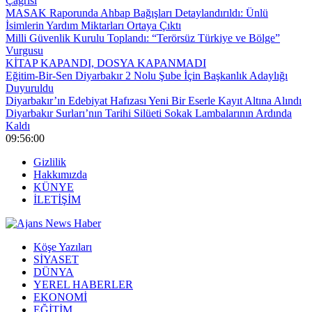
Çağrısı
MASAK Raporunda Ahbap Bağışları Detaylandırıldı: Ünlü
İsimlerin Yardım Miktarları Ortaya Çıktı
Milli Güvenlik Kurulu Toplandı: “Terörsüz Türkiye ve Bölge”
Vurgusu
KİTAP KAPANDI, DOSYA KAPANMADI
Eğitim-Bir-Sen Diyarbakır 2 Nolu Şube İçin Başkanlık Adaylığı
Duyuruldu
Diyarbakır’ın Edebiyat Hafızası Yeni Bir Eserle Kayıt Altına Alındı
Diyarbakır Surları’nın Tarihi Silüeti Sokak Lambalarının Ardında
Kaldı
09:56:00
Gizlilik
Hakkımızda
KÜNYE
İLETİŞİM
Köşe Yazıları
SİYASET
DÜNYA
YEREL HABERLER
EKONOMİ
EĞİTİM