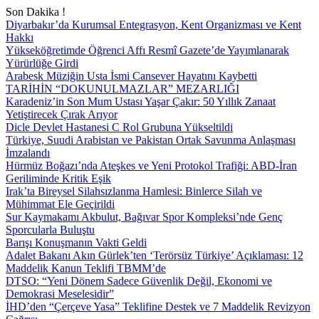
Son Dakika !
Diyarbakır’da Kurumsal Entegrasyon, Kent Organizması ve Kent
Hakkı
Yükseköğretimde Öğrenci Affı Resmî Gazete’de Yayımlanarak
Yürürlüğe Girdi
Arabesk Müziğin Usta İsmi Cansever Hayatını Kaybetti
TARİHİN “DOKUNULMAZLAR” MEZARLIĞI
Karadeniz’in Son Mum Ustası Yaşar Çakır: 50 Yıllık Zanaat
Yetiştirecek Çırak Arıyor
Dicle Devlet Hastanesi C Rol Grubuna Yükseltildi
Türkiye, Suudi Arabistan ve Pakistan Ortak Savunma Anlaşması
İmzalandı
Hürmüz Boğazı’nda Ateşkes ve Yeni Protokol Trafiği: ABD-İran
Geriliminde Kritik Eşik
Irak’ta Bireysel Silahsızlanma Hamlesi: Binlerce Silah ve
Mühimmat Ele Geçirildi
Sur Kaymakamı Akbulut, Bağıvar Spor Kompleksi’nde Genç
Sporcularla Buluştu
Barışı Konuşmanın Vakti Geldi
Adalet Bakanı Akın Gürlek’ten ‘Terörsüz Türkiye’ Açıklaması: 12
Maddelik Kanun Teklifi TBMM’de
DTSO: “Yeni Dönem Sadece Güvenlik Değil, Ekonomi ve
Demokrasi Meselesidir”
İHD’den “Çerçeve Yasa” Teklifine Destek ve 7 Maddelik Revizyon