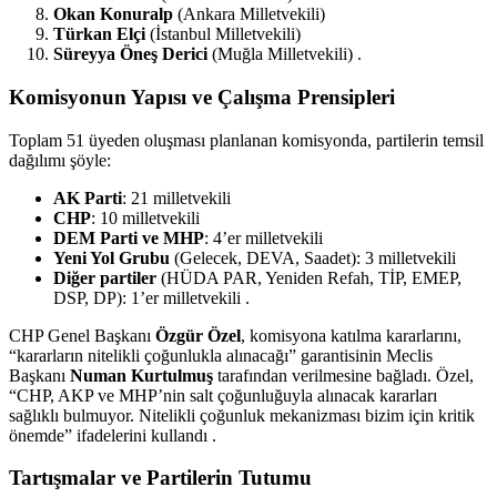
Okan Konuralp
(Ankara Milletvekili)
Türkan Elçi
(İstanbul Milletvekili)
Süreyya Öneş Derici
(Muğla Milletvekili) .
Komisyonun Yapısı ve Çalışma Prensipleri
Toplam 51 üyeden oluşması planlanan komisyonda, partilerin temsil
dağılımı şöyle:
AK Parti
: 21 milletvekili
CHP
: 10 milletvekili
DEM Parti ve MHP
: 4’er milletvekili
Yeni Yol Grubu
(Gelecek, DEVA, Saadet): 3 milletvekili
Diğer partiler
(HÜDA PAR, Yeniden Refah, TİP, EMEP,
DSP, DP): 1’er milletvekili .
CHP Genel Başkanı
Özgür Özel
, komisyona katılma kararlarını,
“kararların nitelikli çoğunlukla alınacağı” garantisinin Meclis
Başkanı
Numan Kurtulmuş
tarafından verilmesine bağladı. Özel,
“CHP, AKP ve MHP’nin salt çoğunluğuyla alınacak kararları
sağlıklı bulmuyor. Nitelikli çoğunluk mekanizması bizim için kritik
önemde” ifadelerini kullandı .
Tartışmalar ve Partilerin Tutumu