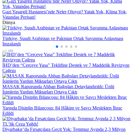
Gazi Yaşargil Hastanesi’nde Neler Oluyor? Yatak Yok, Klima Yok,
Vatandaş Perişan!
Dünya
Türkiye, Suudi Arabistan ve Pakistan Ortak Savunma Anlaşması
H
İmzalandı
G
İHD’den “Çerçeve Yasa” Teklifine Destek ve 7 Maddelik Revizyon
Çağrısı
MASAK Raporunda Ahbap Bağışları Detaylandırıldı: Ünlü
İsimlerin Yardım Miktarları Ortaya Çıktı
Yargıda Disiplin Bilançosu: 84 Hâkim ve Savcı Meslekten İhraç
Edildi
Diyarbakır’da Fırsatçılara Geçit Yok: Temmuz Ayında 2,3 Milyon