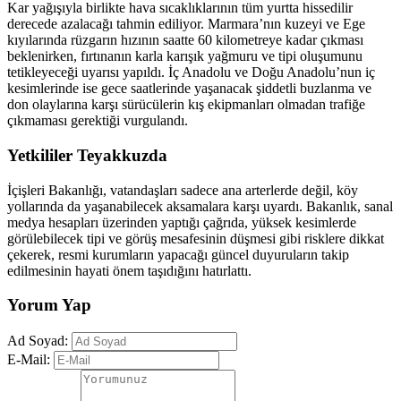
Kar yağışıyla birlikte hava sıcaklıklarının tüm yurtta hissedilir
derecede azalacağı tahmin ediliyor. Marmara’nın kuzeyi ve Ege
kıyılarında rüzgarın hızının saatte 60 kilometreye kadar çıkması
beklenirken, fırtınanın karla karışık yağmuru ve tipi oluşumunu
tetikleyeceği uyarısı yapıldı. İç Anadolu ve Doğu Anadolu’nun iç
kesimlerinde ise gece saatlerinde yaşanacak şiddetli buzlanma ve
don olaylarına karşı sürücülerin kış ekipmanları olmadan trafiğe
çıkmaması gerektiği vurgulandı.
Yetkililer Teyakkuzda
İçişleri Bakanlığı, vatandaşları sadece ana arterlerde değil, köy
yollarında da yaşanabilecek aksamalara karşı uyardı. Bakanlık, sanal
medya hesapları üzerinden yaptığı çağrıda, yüksek kesimlerde
görülebilecek tipi ve görüş mesafesinin düşmesi gibi risklere dikkat
çekerek, resmi kurumların yapacağı güncel duyuruların takip
edilmesinin hayati önem taşıdığını hatırlattı.
Yorum Yap
Ad Soyad:
E-Mail: