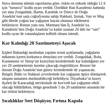
Hava durumu tahmin raporlarına göre, riskin en yüksek olduğu 12 il
için “turuncu” kodlu uyarı verildi. Özellikle Batı Karadeniz hattında
yer alan Zonguldak, Bartın, Karabük ve Düzce ile Doğu
Anadolu’nun sarp coğrafyasına sahip Hakkari, Şırnak, Van ve Muş
gibi illerde yoğun kar yağışının hayatı olumsuz etkilemesi
bekleniyor. Bunun yanı sıra, Marmara’dan İç Anadolu’ya,
Karadeniz’den Doğu Anadolu’ya kadar uzanan 26 ilde ise “sarı”
kodlu uyarı ile vatandaşların tedbirli olması istendi.
Kar Kalınlığı 20 Santimetreyi Aşacak
İçişleri Bakanlığı tarafından yapılan resmi açıklamada, yağışların
miktarını içeren korkutucu detaylara yer verildi. Zonguldak, Bolu,
Kastamonu ve Sinop’un kuzeybatı kesimlerinde kar kalınlığının yer
yer 20 santimetrenin üzerine çıkacağı öngörülüyor. Benzer bir
durum Doğu Anadolu’nun güney kesimlerinde de yaşanacak;
Bingöl, Bitlis ve Hakkari çevrelerinde kar yağışının tipiye dönüşerek
ulaşımı tamamen durdurabileceği belirtiliyor. Diyarbakır’ın kuzey
ilçeleri ile Karacadağ mevkisinde de kuvvetli kar yağışının etkili
olacağı bildirilirken, bölge genelinde 5 ila 20 santimetre arasında bir
kar örtüsü bekleniyor.
Sıcaklıklar Sert Düşüyor, Fırtına Kapıda