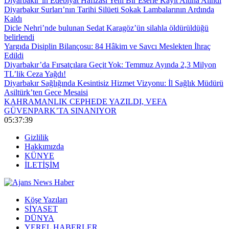
Diyarbakır’ın Edebiyat Hafızası Yeni Bir Eserle Kayıt Altına Alındı
Diyarbakır Surları’nın Tarihi Silüeti Sokak Lambalarının Ardında
Kaldı
Dicle Nehri’nde bulunan Sedat Karagöz’ün silahla öldürüldüğü
belirlendi
Yargıda Disiplin Bilançosu: 84 Hâkim ve Savcı Meslekten İhraç
Edildi
Diyarbakır’da Fırsatçılara Geçit Yok: Temmuz Ayında 2,3 Milyon
TL’lik Ceza Yağdı!
Diyarbakır Sağlığında Kesintisiz Hizmet Vizyonu: İl Sağlık Müdürü
Asiltürk’ten Gece Mesaisi
KAHRAMANLIK CEPHEDE YAZILDI, VEFA
GÜVENPARK’TA SINANIYOR
05:37:40
Gizlilik
Hakkımızda
KÜNYE
İLETİŞİM
Köşe Yazıları
SİYASET
DÜNYA
YEREL HABERLER