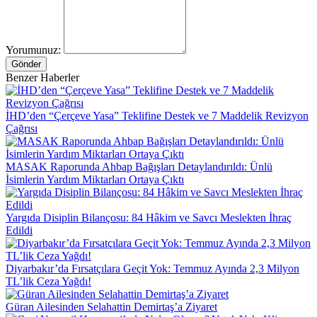
Yorumunuz:
Gönder
Benzer Haberler
İHD’den “Çerçeve Yasa” Teklifine Destek ve 7 Maddelik Revizyon
Çağrısı
MASAK Raporunda Ahbap Bağışları Detaylandırıldı: Ünlü
İsimlerin Yardım Miktarları Ortaya Çıktı
Yargıda Disiplin Bilançosu: 84 Hâkim ve Savcı Meslekten İhraç
Edildi
Diyarbakır’da Fırsatçılara Geçit Yok: Temmuz Ayında 2,3 Milyon
TL’lik Ceza Yağdı!
Güran Ailesinden Selahattin Demirtaş’a Ziyaret