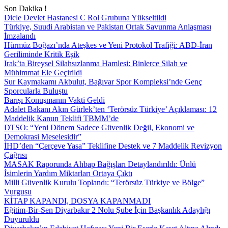
Son Dakika !
Dicle Devlet Hastanesi C Rol Grubuna Yükseltildi
Türkiye, Suudi Arabistan ve Pakistan Ortak Savunma Anlaşması
İmzalandı
Hürmüz Boğazı’nda Ateşkes ve Yeni Protokol Trafiği: ABD-İran
Geriliminde Kritik Eşik
Irak’ta Bireysel Silahsızlanma Hamlesi: Binlerce Silah ve
Mühimmat Ele Geçirildi
Sur Kaymakamı Akbulut, Bağıvar Spor Kompleksi’nde Genç
Sporcularla Buluştu
Barışı Konuşmanın Vakti Geldi
Adalet Bakanı Akın Gürlek’ten ‘Terörsüz Türkiye’ Açıklaması: 12
Maddelik Kanun Teklifi TBMM’de
DTSO: “Yeni Dönem Sadece Güvenlik Değil, Ekonomi ve
Demokrasi Meselesidir”
İHD’den “Çerçeve Yasa” Teklifine Destek ve 7 Maddelik Revizyon
Çağrısı
MASAK Raporunda Ahbap Bağışları Detaylandırıldı: Ünlü
İsimlerin Yardım Miktarları Ortaya Çıktı
Milli Güvenlik Kurulu Toplandı: “Terörsüz Türkiye ve Bölge”
Vurgusu
KİTAP KAPANDI, DOSYA KAPANMADI
Eğitim-Bir-Sen Diyarbakır 2 Nolu Şube İçin Başkanlık Adaylığı
Duyuruldu