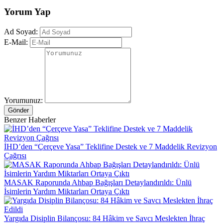
Yorum Yap
Ad Soyad:
E-Mail:
Yorumunuz:
Gönder
Benzer Haberler
İHD’den “Çerçeve Yasa” Teklifine Destek ve 7 Maddelik Revizyon
Çağrısı
MASAK Raporunda Ahbap Bağışları Detaylandırıldı: Ünlü
İsimlerin Yardım Miktarları Ortaya Çıktı
Yargıda Disiplin Bilançosu: 84 Hâkim ve Savcı Meslekten İhraç