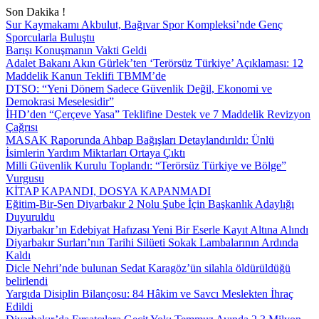
Son Dakika !
Sur Kaymakamı Akbulut, Bağıvar Spor Kompleksi’nde Genç
Sporcularla Buluştu
Barışı Konuşmanın Vakti Geldi
Adalet Bakanı Akın Gürlek’ten ‘Terörsüz Türkiye’ Açıklaması: 12
Maddelik Kanun Teklifi TBMM’de
DTSO: “Yeni Dönem Sadece Güvenlik Değil, Ekonomi ve
Demokrasi Meselesidir”
İHD’den “Çerçeve Yasa” Teklifine Destek ve 7 Maddelik Revizyon
Çağrısı
MASAK Raporunda Ahbap Bağışları Detaylandırıldı: Ünlü
İsimlerin Yardım Miktarları Ortaya Çıktı
Milli Güvenlik Kurulu Toplandı: “Terörsüz Türkiye ve Bölge”
Vurgusu
KİTAP KAPANDI, DOSYA KAPANMADI
Eğitim-Bir-Sen Diyarbakır 2 Nolu Şube İçin Başkanlık Adaylığı
Duyuruldu
Diyarbakır’ın Edebiyat Hafızası Yeni Bir Eserle Kayıt Altına Alındı
Diyarbakır Surları’nın Tarihi Silüeti Sokak Lambalarının Ardında
Kaldı
Dicle Nehri’nde bulunan Sedat Karagöz’ün silahla öldürüldüğü
belirlendi
Yargıda Disiplin Bilançosu: 84 Hâkim ve Savcı Meslekten İhraç
Edildi