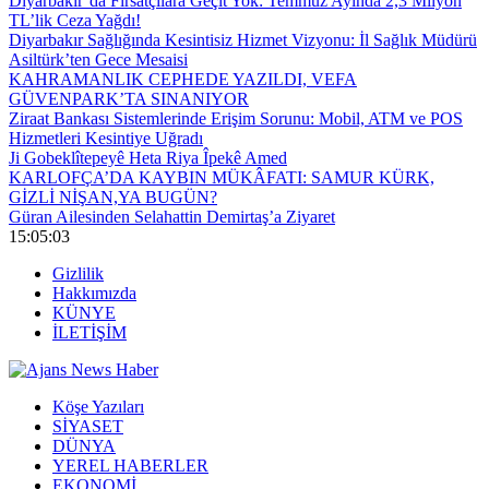
Diyarbakır’da Fırsatçılara Geçit Yok: Temmuz Ayında 2,3 Milyon
TL’lik Ceza Yağdı!
Diyarbakır Sağlığında Kesintisiz Hizmet Vizyonu: İl Sağlık Müdürü
Asiltürk’ten Gece Mesaisi
KAHRAMANLIK CEPHEDE YAZILDI, VEFA
GÜVENPARK’TA SINANIYOR
Ziraat Bankası Sistemlerinde Erişim Sorunu: Mobil, ATM ve POS
Hizmetleri Kesintiye Uğradı
Ji Gobeklîtepeyê Heta Riya Îpekê Amed
KARLOFÇA’DA KAYBIN MÜKÂFATI: SAMUR KÜRK,
GİZLİ NİŞAN,YA BUGÜN?
Güran Ailesinden Selahattin Demirtaş’a Ziyaret
15:05:04
Gizlilik
Hakkımızda
KÜNYE
İLETİŞİM
Köşe Yazıları
SİYASET
DÜNYA
YEREL HABERLER
EKONOMİ