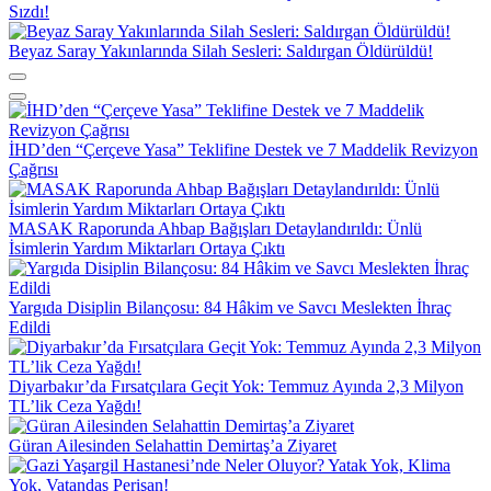
Sızdı!
Beyaz Saray Yakınlarında Silah Sesleri: Saldırgan Öldürüldü!
İHD’den “Çerçeve Yasa” Teklifine Destek ve 7 Maddelik Revizyon
Çağrısı
MASAK Raporunda Ahbap Bağışları Detaylandırıldı: Ünlü
İsimlerin Yardım Miktarları Ortaya Çıktı
Yargıda Disiplin Bilançosu: 84 Hâkim ve Savcı Meslekten İhraç
Edildi
Diyarbakır’da Fırsatçılara Geçit Yok: Temmuz Ayında 2,3 Milyon
TL’lik Ceza Yağdı!
Güran Ailesinden Selahattin Demirtaş’a Ziyaret