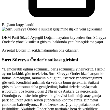
Bağlantı kopyalandı!
DEM Parti Sözcü Ayşegül Doğan, hayatını kaybeden Sırrı Süreyya
Önder’e yönelik suikast girişimi hakkında yeni bir açıklama yaptı.
Ayşegül Doğan’ın açıklamalarından öne çıkanlar;
Sırrı Süreyya Önder’e suikast girişimi
“Demokratik oğlum sözümüzü barış sözümüzü yineliyoruz. Hiçbir
ayrım farklılık gözetmeksizin. Sırrı Süreyya Önder bize barışın bir
ihtimal olmadığını, mümkün olduğunu, istersek yapabileceğimizi
gösterdi. Kendisini anlamak da vefa da bunu gerektirir. Suikast
girişimi konusunu daha genişletilmiş halini sizlerle paylaşmak
istiyorum. Söz konusu olan 2 Nisan’da Ankara’da gerçekleşti.
Oturduğu evin sitesinin güvenlik görevlisi kullandığı araç garaja
park edilirken gelen sesten şüphelenip kontrol etmiş. Bir metal
çubuktan bahsediyoruz. Bu düzenek lastiği yırtıp patlatabilecek
keskinlikte. Akabinde Önder hem partimize hem de yetkililere