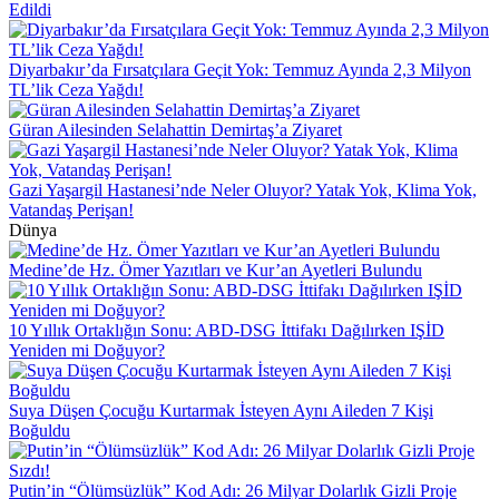
Edildi
Diyarbakır’da Fırsatçılara Geçit Yok: Temmuz Ayında 2,3 Milyon
TL’lik Ceza Yağdı!
Güran Ailesinden Selahattin Demirtaş’a Ziyaret
Gazi Yaşargil Hastanesi’nde Neler Oluyor? Yatak Yok, Klima Yok,
Vatandaş Perişan!
Dünya
Medine’de Hz. Ömer Yazıtları ve Kur’an Ayetleri Bulundu
10 Yıllık Ortaklığın Sonu: ABD-DSG İttifakı Dağılırken IŞİD
Yeniden mi Doğuyor?
Suya Düşen Çocuğu Kurtarmak İsteyen Aynı Aileden 7 Kişi
Boğuldu
Putin’in “Ölümsüzlük” Kod Adı: 26 Milyar Dolarlık Gizli Proje