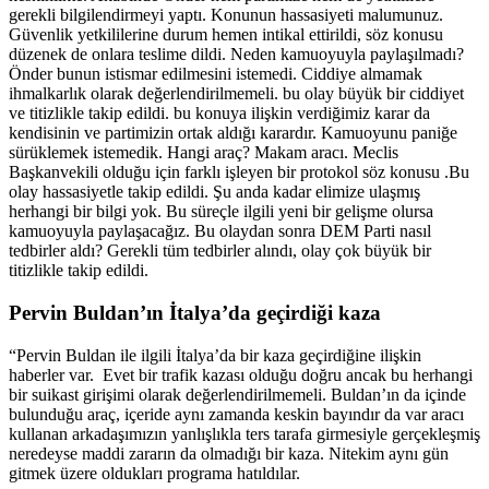
gerekli bilgilendirmeyi yaptı. Konunun hassasiyeti malumunuz.
Güvenlik yetkililerine durum hemen intikal ettirildi, söz konusu
düzenek de onlara teslime dildi. Neden kamuoyuyla paylaşılmadı?
Önder bunun istismar edilmesini istemedi. Ciddiye almamak
ihmalkarlık olarak değerlendirilmemeli. bu olay büyük bir ciddiyet
ve titizlikle takip edildi. bu konuya ilişkin verdiğimiz karar da
kendisinin ve partimizin ortak aldığı karardır. Kamuoyunu paniğe
sürüklemek istemedik. Hangi araç? Makam aracı. Meclis
Başkanvekili olduğu için farklı işleyen bir protokol söz konusu .Bu
olay hassasiyetle takip edildi. Şu anda kadar elimize ulaşmış
herhangi bir bilgi yok. Bu süreçle ilgili yeni bir gelişme olursa
kamuoyuyla paylaşacağız. Bu olaydan sonra DEM Parti nasıl
tedbirler aldı? Gerekli tüm tedbirler alındı, olay çok büyük bir
titizlikle takip edildi.
Pervin Buldan’ın İtalya’da geçirdiği kaza
“Pervin Buldan ile ilgili İtalya’da bir kaza geçirdiğine ilişkin
haberler var. Evet bir trafik kazası olduğu doğru ancak bu herhangi
bir suikast girişimi olarak değerlendirilmemeli. Buldan’ın da içinde
bulunduğu araç, içeride aynı zamanda keskin bayındır da var aracı
kullanan arkadaşımızın yanlışlıkla ters tarafa girmesiyle gerçekleşmiş
neredeyse maddi zararın da olmadığı bir kaza. Nitekim aynı gün
gitmek üzere oldukları programa hatıldılar.