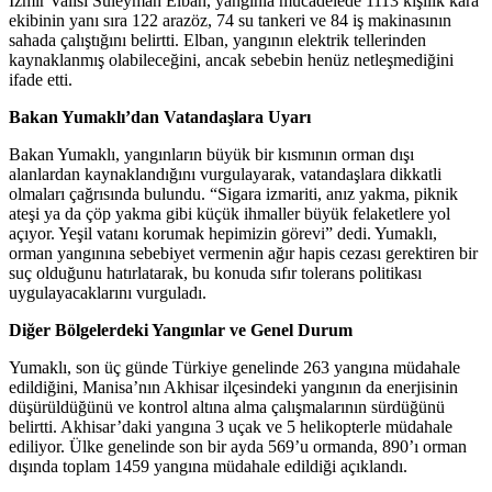
İzmir Valisi Süleyman Elban, yangınla mücadelede 1113 kişilik kara
ekibinin yanı sıra 122 arazöz, 74 su tankeri ve 84 iş makinasının
sahada çalıştığını belirtti. Elban, yangının elektrik tellerinden
kaynaklanmış olabileceğini, ancak sebebin henüz netleşmediğini
ifade etti.
Bakan Yumaklı’dan Vatandaşlara Uyarı
Bakan Yumaklı, yangınların büyük bir kısmının orman dışı
alanlardan kaynaklandığını vurgulayarak, vatandaşlara dikkatli
olmaları çağrısında bulundu. “Sigara izmariti, anız yakma, piknik
ateşi ya da çöp yakma gibi küçük ihmaller büyük felaketlere yol
açıyor. Yeşil vatanı korumak hepimizin görevi” dedi. Yumaklı,
orman yangınına sebebiyet vermenin ağır hapis cezası gerektiren bir
suç olduğunu hatırlatarak, bu konuda sıfır tolerans politikası
uygulayacaklarını vurguladı.
Diğer Bölgelerdeki Yangınlar ve Genel Durum
Yumaklı, son üç günde Türkiye genelinde 263 yangına müdahale
edildiğini, Manisa’nın Akhisar ilçesindeki yangının da enerjisinin
düşürüldüğünü ve kontrol altına alma çalışmalarının sürdüğünü
belirtti. Akhisar’daki yangına 3 uçak ve 5 helikopterle müdahale
ediliyor. Ülke genelinde son bir ayda 569’u ormanda, 890’ı orman
dışında toplam 1459 yangına müdahale edildiği açıklandı.