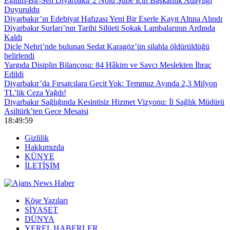
Eğitim-Bir-Sen Diyarbakır 2 Nolu Şube İçin Başkanlık Adaylığı
Duyuruldu
Diyarbakır’ın Edebiyat Hafızası Yeni Bir Eserle Kayıt Altına Alındı
Diyarbakır Surları’nın Tarihi Silüeti Sokak Lambalarının Ardında
Kaldı
Dicle Nehri’nde bulunan Sedat Karagöz’ün silahla öldürüldüğü
belirlendi
Yargıda Disiplin Bilançosu: 84 Hâkim ve Savcı Meslekten İhraç
Edildi
Diyarbakır’da Fırsatçılara Geçit Yok: Temmuz Ayında 2,3 Milyon
TL’lik Ceza Yağdı!
Diyarbakır Sağlığında Kesintisiz Hizmet Vizyonu: İl Sağlık Müdürü
Asiltürk’ten Gece Mesaisi
18:50:00
Gizlilik
Hakkımızda
KÜNYE
İLETİŞİM
Köşe Yazıları
SİYASET
DÜNYA
YEREL HABERLER