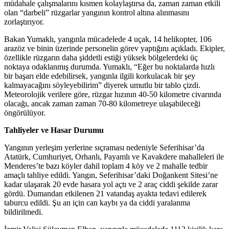
müdahale çalışmalarını kısmen kolaylaştırsa da, zaman zaman etkili
olan “darbeli” rüzgarlar yangının kontrol altına alınmasını
zorlaştırıyor.
Bakan Yumaklı, yangınla mücadelede 4 uçak, 14 helikopter, 106
arazöz ve binin üzerinde personelin görev yaptığını açıkladı. Ekipler,
özellikle rüzgarın daha şiddetli estiği yüksek bölgelerdeki üç
noktaya odaklanmış durumda. Yumaklı, “Eğer bu noktalarda hızlı
bir başarı elde edebilirsek, yangınla ilgili korkulacak bir şey
kalmayacağını söyleyebilirim” diyerek umutlu bir tablo çizdi.
Meteorolojik verilere göre, rüzgar hızının 40-50 kilometre civarında
olacağı, ancak zaman zaman 70-80 kilometreye ulaşabileceği
öngörülüyor.
Tahliyeler ve Hasar Durumu
Yangının yerleşim yerlerine sıçraması nedeniyle Seferihisar’da
Atatürk, Cumhuriyet, Orhanlı, Payamlı ve Kavakdere mahalleleri ile
Menderes’te bazı köyler dahil toplam 4 köy ve 2 mahalle tedbir
amaçlı tahliye edildi. Yangın, Seferihisar’daki Doğankent Sitesi’ne
kadar ulaşarak 20 evde hasara yol açtı ve 2 araç ciddi şekilde zarar
gördü. Dumandan etkilenen 21 vatandaş ayakta tedavi edilerek
taburcu edildi. Şu an için can kaybı ya da ciddi yaralanma
bildirilmedi.