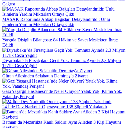
Çağrısı
MASAK Raporunda Ahbap Bağışları Detaylandırıldı: Ünlü
İsimlerin Yardım Miktarları Ortaya Çıktı
Yargıda Disiplin Bilançosu: 84 Hâkim ve Savcı Meslekten İhraç
Edildi
Diyarbakır’da Fırsatçılara Geçit Yok: Temmuz Ayında 2,3 Milyon
TL’lik Ceza Yağdı!
Güran Ailesinden Selahattin Demirtaş’a Ziyaret
Gazi Yaşargil Hastanesi’nde Neler Oluyor? Yatak Yok, Klima Yok,
Vatandaş Perişan!
24 İlde Dev Narkotik Operasyonu: 138 Şüpheli Yakalandı
Batman’da Mezarlıkta Kanlı Saldırı: Aynı Aileden 3 Kişi Hayatını
Kaybetti