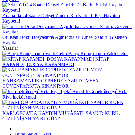
Adana’da 24 Saatte Dehşet Zinciri: 3’ü Kadın 6 Kişi Hayatını
Kaybetti!
Gülistan Doku Dosyasında Ağır İddialar: Cinsel Saldırı, Gizlenen
Kayıtlar
Yazarlar
Barışı Konuşmanın Vakti Geldi
KİTAP
KAPANDI, DOSYA KAPANMADI
KAHRAMANLIK CEPHEDE YAZILDI, VEFA
GÜVENPARK’TA SINANIYOR
Ji Gobeklîtepeyê Heta
Riya Îpekê Amed
KARLOFÇA’DA KAYBIN MÜKÂFATI: SAMUR KÜRK,
GİZLİ NİŞAN,YA BUGÜN?
Diyar News 1.Sayı