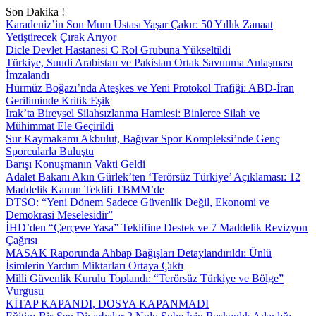
Son Dakika !
Karadeniz’in Son Mum Ustası Yaşar Çakır: 50 Yıllık Zanaat
Yetiştirecek Çırak Arıyor
Dicle Devlet Hastanesi C Rol Grubuna Yükseltildi
Türkiye, Suudi Arabistan ve Pakistan Ortak Savunma Anlaşması
İmzalandı
Hürmüz Boğazı’nda Ateşkes ve Yeni Protokol Trafiği: ABD-İran
Geriliminde Kritik Eşik
Irak’ta Bireysel Silahsızlanma Hamlesi: Binlerce Silah ve
Mühimmat Ele Geçirildi
Sur Kaymakamı Akbulut, Bağıvar Spor Kompleksi’nde Genç
Sporcularla Buluştu
Barışı Konuşmanın Vakti Geldi
Adalet Bakanı Akın Gürlek’ten ‘Terörsüz Türkiye’ Açıklaması: 12
Maddelik Kanun Teklifi TBMM’de
DTSO: “Yeni Dönem Sadece Güvenlik Değil, Ekonomi ve
Demokrasi Meselesidir”
İHD’den “Çerçeve Yasa” Teklifine Destek ve 7 Maddelik Revizyon
Çağrısı
MASAK Raporunda Ahbap Bağışları Detaylandırıldı: Ünlü
İsimlerin Yardım Miktarları Ortaya Çıktı
Milli Güvenlik Kurulu Toplandı: “Terörsüz Türkiye ve Bölge”
Vurgusu
KİTAP KAPANDI, DOSYA KAPANMADI