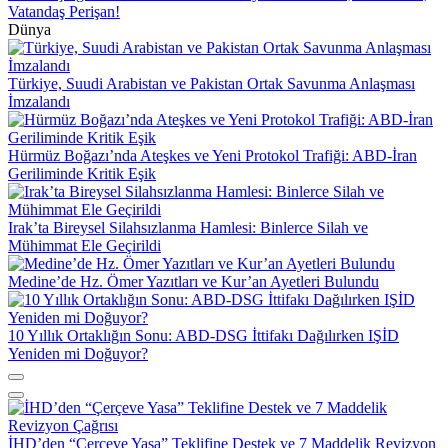
Vatandaş Perişan!
Dünya
Türkiye, Suudi Arabistan ve Pakistan Ortak Savunma Anlaşması
İmzalandı
Hürmüz Boğazı’nda Ateşkes ve Yeni Protokol Trafiği: ABD-İran
Geriliminde Kritik Eşik
Irak’ta Bireysel Silahsızlanma Hamlesi: Binlerce Silah ve
Mühimmat Ele Geçirildi
Medine’de Hz. Ömer Yazıtları ve Kur’an Ayetleri Bulundu
10 Yıllık Ortaklığın Sonu: ABD-DSG İttifakı Dağılırken IŞİD
Yeniden mi Doğuyor?
İHD’den “Çerçeve Yasa” Teklifine Destek ve 7 Maddelik Revizyon