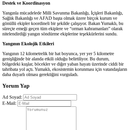
Destek ve Koordinasyon
Yangınla mücadelede Milli Savunma Bakanlığı, İçişleri Bakanlığı,
Sağlık Bakanlığı ve AFAD başta olmak üzere birçok kurum ve
gönüllü ekipler koordineli bir şekilde çalışıyor. Bakan Yumaklı, bu
süreçte emeği geçen tüm ekiplere ve “orman kahramanları” olarak
nitelendirdiği yangın söndürme ekiplerine teşekkürlerini sundu.
Yangının Ekolojik Etkileri
Yangının 12 kilometrelik bir hat boyunca, yer yer 5 kilometre
genişliğinde bir alanda etkili olduğu belirtiliyor. Bu durum,
bölgedeki kuşlar, böcekler ve diğer yaban hayatı üzerinde ciddi bir
tahribata yol açtı. Yumaklı, ekosistemin korunması için vatandaşların
daha duyarlı olması gerektiğini vurguladı.
Yorum Yap
Ad Soyad:
E-Mail: