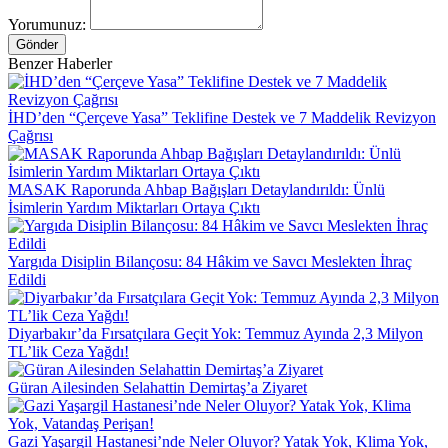
Yorumunuz:
Gönder
Benzer Haberler
İHD’den “Çerçeve Yasa” Teklifine Destek ve 7 Maddelik Revizyon
Çağrısı
MASAK Raporunda Ahbap Bağışları Detaylandırıldı: Ünlü
İsimlerin Yardım Miktarları Ortaya Çıktı
Yargıda Disiplin Bilançosu: 84 Hâkim ve Savcı Meslekten İhraç
Edildi
Diyarbakır’da Fırsatçılara Geçit Yok: Temmuz Ayında 2,3 Milyon
TL’lik Ceza Yağdı!
Güran Ailesinden Selahattin Demirtaş’a Ziyaret
Gazi Yaşargil Hastanesi’nde Neler Oluyor? Yatak Yok, Klima Yok,