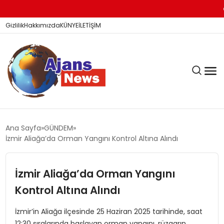
Sur K
Gizlilik
Hakkımızda
KÜNYE
İLETİŞİM
KÖŞE YAZILARI
Ana Sayfa
GÜNDEM
İzmir Aliağa’da Orman Yangını Kontrol Altına Alındı
SİYASET
İzmir Aliağa’da Orman Yangını
Kontrol Altına Alındı
DÜNYA
İzmir’in Aliağa ilçesinde 25 Haziran 2025 tarihinde, saat
12:30 sıralarında başlayan orman yangını, rüzgarın