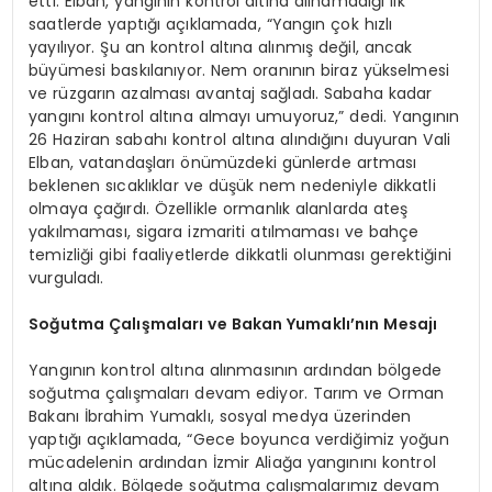
etti. Elban, yangının kontrol altına alınamadığı ilk
saatlerde yaptığı açıklamada, “Yangın çok hızlı
yayılıyor. Şu an kontrol altına alınmış değil, ancak
büyümesi baskılanıyor. Nem oranının biraz yükselmesi
ve rüzgarın azalması avantaj sağladı. Sabaha kadar
yangını kontrol altına almayı umuyoruz,” dedi. Yangının
26 Haziran sabahı kontrol altına alındığını duyuran Vali
Elban, vatandaşları önümüzdeki günlerde artması
beklenen sıcaklıklar ve düşük nem nedeniyle dikkatli
olmaya çağırdı. Özellikle ormanlık alanlarda ateş
yakılmaması, sigara izmariti atılmaması ve bahçe
temizliği gibi faaliyetlerde dikkatli olunması gerektiğini
vurguladı.
Soğutma Çalışmaları ve Bakan Yumaklı’nın Mesajı
Yangının kontrol altına alınmasının ardından bölgede
soğutma çalışmaları devam ediyor. Tarım ve Orman
Bakanı İbrahim Yumaklı, sosyal medya üzerinden
yaptığı açıklamada, “Gece boyunca verdiğimiz yoğun
mücadelenin ardından İzmir Aliağa yangınını kontrol
altına aldık. Bölgede soğutma çalışmalarımız devam