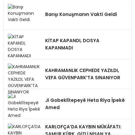
Barışı Konuşmanın Vakti Geldi
KİTAP KAPANDI, DOSYA
KAPANMADI
KAHRAMANLIK CEPHEDE YAZILDI,
VEFA GÜVENPARK’TA SINANIYOR
Ji Gobeklîtepeyê Heta Riya Îpekê
Amed
KARLOFÇA’DA KAYBIN MÜKÂFATI:
SAMUR KÜRK, GİZLİ NİŞAN,YA