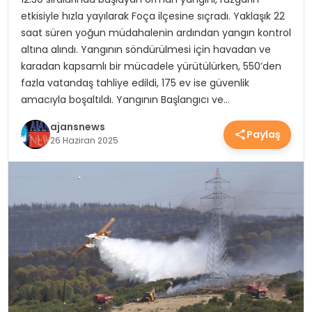
etkisiyle hızla yayılarak Foça ilçesine sıçradı. Yaklaşık 22
YEREL HABERLER
saat süren yoğun müdahalenin ardından yangın kontrol
altına alındı. Yangının söndürülmesi için havadan ve
karadan kapsamlı bir mücadele yürütülürken, 550’den
EKONOMİ
fazla vatandaş tahliye edildi, 175 ev ise güvenlik
amacıyla boşaltıldı. Yangının Başlangıcı ve…
EĞİTİM
ajansnews
Paylaş
26 Haziran 2025
GÜNDEM
SAĞLIK
SPOR