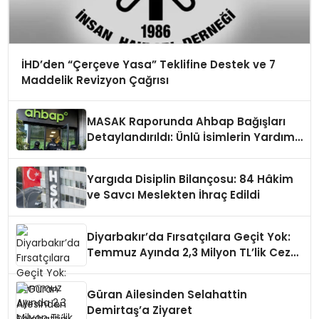
İHD’den “Çerçeve Yasa” Teklifine Destek ve 7
Maddelik Revizyon Çağrısı
MASAK Raporunda Ahbap Bağışları
Detaylandırıldı: Ünlü İsimlerin Yardım
Miktarları Ortaya Çıktı
Yargıda Disiplin Bilançosu: 84 Hâkim
ve Savcı Meslekten İhraç Edildi
Diyarbakır’da Fırsatçılara Geçit Yok:
Temmuz Ayında 2,3 Milyon TL’lik Ceza
Yağdı!
Güran Ailesinden Selahattin
Demirtaş’a Ziyaret