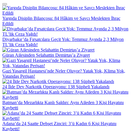
Yargıda Disiplin Bilançosu: 84 Hâkim ve Savcı Meslekten İhraç
Edildi
Diyarbakır’da Fırsatçılara Geçit Yok: Temmuz Ayında 2,3 Milyon
TL’lik Ceza Yağdı!
Güran Ailesinden Selahattin Demirtaş’a Ziyaret
Gazi Yaşargil Hastanesi’nde Neler Oluyor? Yatak Yok, Klima Yok,
Vatandaş Perişan!
24 İlde Dev Narkotik Operasyonu: 138 Şüpheli Yakalandı
Batman’da Mezarlıkta Kanlı Saldırı: Aynı Aileden 3 Kişi Hayatını
Kaybetti
Adana’da 24 Saatte Dehşet Zinciri: 3’ü Kadın 6 Kişi Hayatını
Kaybetti!