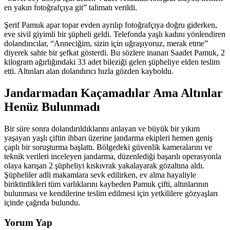
en yakın fotoğrafçıya git” talimatı verildi.
Şerif Pamuk apar topar evden ayrılıp fotoğrafçıya doğru giderken,
eve sivil giyimli bir şüpheli geldi. Telefonda yaşlı kadını yönlendiren
dolandırıcılar, “Anneciğim, sizin için uğraşıyoruz, merak etme”
diyerek sahte bir şefkat gösterdi. Bu sözlere inanan Saadet Pamuk, 2
kilogram ağırlığındaki 33 adet bileziği gelen şüpheliye elden teslim
etti. Altınları alan dolandırıcı hızla gözden kayboldu.
Jandarmadan Kaçamadılar Ama Altınlar
Henüz Bulunmadı
Bir süre sonra dolandırıldıklarını anlayan ve büyük bir yıkım
yaşayan yaşlı çiftin ihbarı üzerine jandarma ekipleri hemen geniş
çaplı bir soruşturma başlattı. Bölgedeki güvenlik kameralarını ve
teknik verileri inceleyen jandarma, düzenlediği başarılı operasyonla
olaya karışan 2 şüpheliyi kıskıvrak yakalayarak gözaltına aldı.
Şüpheliler adli makamlara sevk edilirken, ev alma hayaliyle
biriktirdikleri tüm varlıklarını kaybeden Pamuk çifti, altınlarının
bulunması ve kendilerine teslim edilmesi için yetkililere gözyaşları
içinde çağrıda bulundu.
Yorum Yap