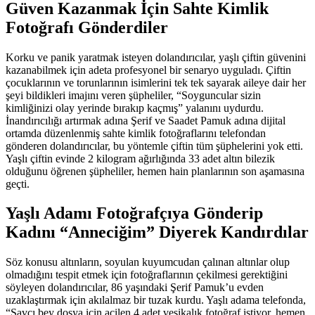
Güven Kazanmak İçin Sahte Kimlik
Fotoğrafı Gönderdiler
Korku ve panik yaratmak isteyen dolandırıcılar, yaşlı çiftin güvenini
kazanabilmek için adeta profesyonel bir senaryo uyguladı. Çiftin
çocuklarının ve torunlarının isimlerini tek tek sayarak aileye dair her
şeyi bildikleri imajını veren şüpheliler, “Soyguncular sizin
kimliğinizi olay yerinde bırakıp kaçmış” yalanını uydurdu.
İnandırıcılığı artırmak adına Şerif ve Saadet Pamuk adına dijital
ortamda düzenlenmiş sahte kimlik fotoğraflarını telefondan
gönderen dolandırıcılar, bu yöntemle çiftin tüm şüphelerini yok etti.
Yaşlı çiftin evinde 2 kilogram ağırlığında 33 adet altın bilezik
olduğunu öğrenen şüpheliler, hemen hain planlarının son aşamasına
geçti.
Yaşlı Adamı Fotoğrafçıya Gönderip
Kadını “Anneciğim” Diyerek Kandırdılar
Söz konusu altınların, soyulan kuyumcudan çalınan altınlar olup
olmadığını tespit etmek için fotoğraflarının çekilmesi gerektiğini
söyleyen dolandırıcılar, 86 yaşındaki Şerif Pamuk’u evden
uzaklaştırmak için akılalmaz bir tuzak kurdu. Yaşlı adama telefonda,
“Savcı bey dosya için acilen 4 adet vesikalık fotoğraf istiyor, hemen