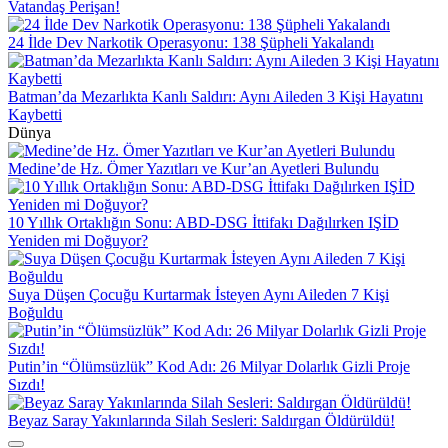
Vatandaş Perişan!
24 İlde Dev Narkotik Operasyonu: 138 Şüpheli Yakalandı
Batman’da Mezarlıkta Kanlı Saldırı: Aynı Aileden 3 Kişi Hayatını
Kaybetti
Dünya
Medine’de Hz. Ömer Yazıtları ve Kur’an Ayetleri Bulundu
10 Yıllık Ortaklığın Sonu: ABD-DSG İttifakı Dağılırken IŞİD
Yeniden mi Doğuyor?
Suya Düşen Çocuğu Kurtarmak İsteyen Aynı Aileden 7 Kişi
Boğuldu
Putin’in “Ölümsüzlük” Kod Adı: 26 Milyar Dolarlık Gizli Proje
Sızdı!
Beyaz Saray Yakınlarında Silah Sesleri: Saldırgan Öldürüldü!