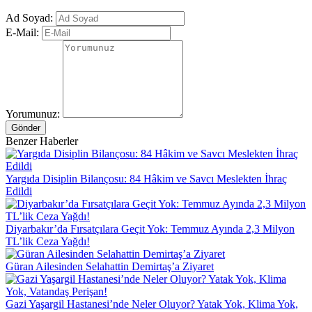
Ad Soyad:
E-Mail:
Yorumunuz:
Gönder
Benzer Haberler
Yargıda Disiplin Bilançosu: 84 Hâkim ve Savcı Meslekten İhraç
Edildi
Diyarbakır’da Fırsatçılara Geçit Yok: Temmuz Ayında 2,3 Milyon
TL’lik Ceza Yağdı!
Güran Ailesinden Selahattin Demirtaş’a Ziyaret
Gazi Yaşargil Hastanesi’nde Neler Oluyor? Yatak Yok, Klima Yok,