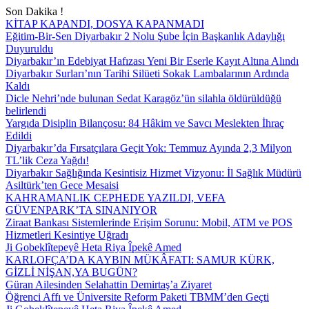
Son Dakika !
KİTAP KAPANDI, DOSYA KAPANMADI
Eğitim-Bir-Sen Diyarbakır 2 Nolu Şube İçin Başkanlık Adaylığı
Duyuruldu
Diyarbakır’ın Edebiyat Hafızası Yeni Bir Eserle Kayıt Altına Alındı
Diyarbakır Surları’nın Tarihi Silüeti Sokak Lambalarının Ardında
Kaldı
Dicle Nehri’nde bulunan Sedat Karagöz’ün silahla öldürüldüğü
belirlendi
Yargıda Disiplin Bilançosu: 84 Hâkim ve Savcı Meslekten İhraç
Edildi
Diyarbakır’da Fırsatçılara Geçit Yok: Temmuz Ayında 2,3 Milyon
TL’lik Ceza Yağdı!
Diyarbakır Sağlığında Kesintisiz Hizmet Vizyonu: İl Sağlık Müdürü
Asiltürk’ten Gece Mesaisi
KAHRAMANLIK CEPHEDE YAZILDI, VEFA
GÜVENPARK’TA SINANIYOR
Ziraat Bankası Sistemlerinde Erişim Sorunu: Mobil, ATM ve POS
Hizmetleri Kesintiye Uğradı
Ji Gobeklîtepeyê Heta Riya Îpekê Amed
KARLOFÇA’DA KAYBIN MÜKÂFATI: SAMUR KÜRK,
GİZLİ NİŞAN,YA BUGÜN?
Güran Ailesinden Selahattin Demirtaş’a Ziyaret
Öğrenci Affı ve Üniversite Reform Paketi TBMM’den Geçti