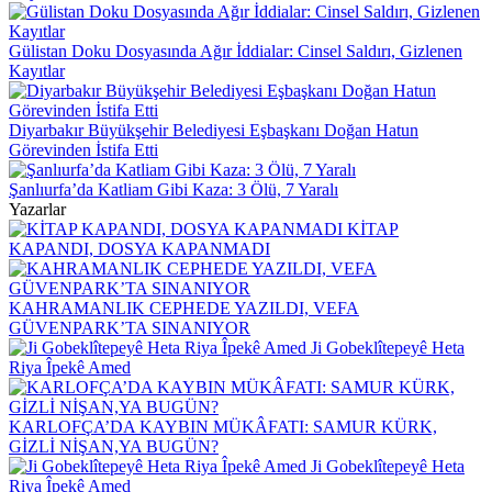
Gülistan Doku Dosyasında Ağır İddialar: Cinsel Saldırı, Gizlenen
Kayıtlar
Diyarbakır Büyükşehir Belediyesi Eşbaşkanı Doğan Hatun
Görevinden İstifa Etti
Şanlıurfa’da Katliam Gibi Kaza: 3 Ölü, 7 Yaralı
Yazarlar
KİTAP
KAPANDI, DOSYA KAPANMADI
KAHRAMANLIK CEPHEDE YAZILDI, VEFA
GÜVENPARK’TA SINANIYOR
Ji Gobeklîtepeyê Heta
Riya Îpekê Amed
KARLOFÇA’DA KAYBIN MÜKÂFATI: SAMUR KÜRK,
GİZLİ NİŞAN,YA BUGÜN?
Ji Gobeklîtepeyê Heta
Riya Îpekê Amed