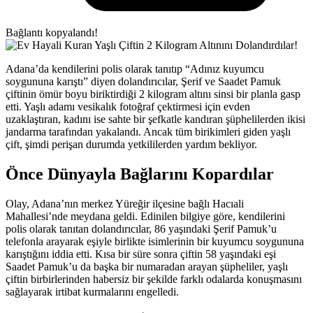
Bağlantı kopyalandı!
Adana’da kendilerini polis olarak tanıtıp “Adınız kuyumcu
soygununa karıştı” diyen dolandırıcılar, Şerif ve Saadet Pamuk
çiftinin ömür boyu biriktirdiği 2 kilogram altını sinsi bir planla gasp
etti. Yaşlı adamı vesikalık fotoğraf çektirmesi için evden
uzaklaştıran, kadını ise sahte bir şefkatle kandıran şüphelilerden ikisi
jandarma tarafından yakalandı. Ancak tüm birikimleri giden yaşlı
çift, şimdi perişan durumda yetkililerden yardım bekliyor.
Önce Dünyayla Bağlarını Kopardılar
Olay, Adana’nın merkez Yüreğir ilçesine bağlı Hacıali
Mahallesi’nde meydana geldi. Edinilen bilgiye göre, kendilerini
polis olarak tanıtan dolandırıcılar, 86 yaşındaki Şerif Pamuk’u
telefonla arayarak eşiyle birlikte isimlerinin bir kuyumcu soygununa
karıştığını iddia etti. Kısa bir süre sonra çiftin 58 yaşındaki eşi
Saadet Pamuk’u da başka bir numaradan arayan şüpheliler, yaşlı
çiftin birbirlerinden habersiz bir şekilde farklı odalarda konuşmasını
sağlayarak irtibat kurmalarını engelledi.