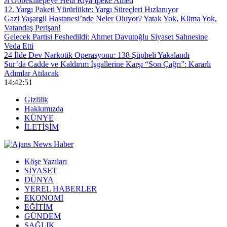
Ji Gobeklîtepeyê Heta Riya Îpekê Amed
12. Yargı Paketi Yürürlükte: Yargı Süreçleri Hızlanıyor
Gazi Yaşargil Hastanesi’nde Neler Oluyor? Yatak Yok, Klima Yok,
Vatandaş Perişan!
Gelecek Partisi Feshedildi: Ahmet Davutoğlu Siyaset Sahnesine
Veda Etti
24 İlde Dev Narkotik Operasyonu: 138 Şüpheli Yakalandı
Sur’da Cadde ve Kaldırım İşgallerine Karşı “Son Çağrı”: Kararlı
Adımlar Atılacak
14:42:52
Gizlilik
Hakkımızda
KÜNYE
İLETİŞİM
Köşe Yazıları
SİYASET
DÜNYA
YEREL HABERLER
EKONOMİ
EĞİTİM
GÜNDEM
SAĞLIK