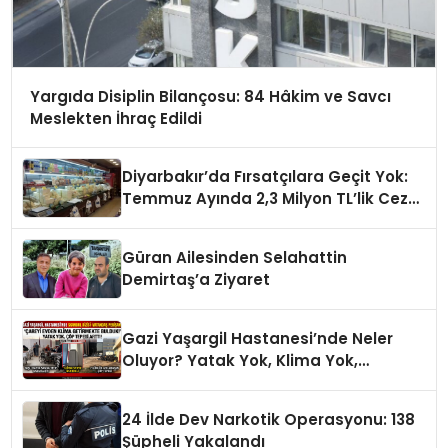
Yargıda Disiplin Bilançosu: 84 Hâkim ve Savcı
Meslekten İhraç Edildi
Diyarbakır’da Fırsatçılara Geçit Yok:
Temmuz Ayında 2,3 Milyon TL’lik Ceza
Yağdı!
Güran Ailesinden Selahattin
Demirtaş’a Ziyaret
Gazi Yaşargil Hastanesi’nde Neler
Oluyor? Yatak Yok, Klima Yok,
Vatandaş Perişan!
24 İlde Dev Narkotik Operasyonu: 138
Şüpheli Yakalandı