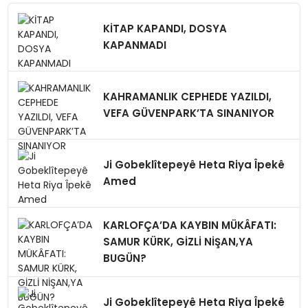
KİTAP KAPANDI, DOSYA
KAPANMADI
KAHRAMANLIK CEPHEDE YAZILDI,
VEFA GÜVENPARK’TA SINANIYOR
Ji Gobeklîtepeyê Heta Riya Îpekê
Amed
KARLOFÇA’DA KAYBIN MÜKÂFATI:
SAMUR KÜRK, GİZLİ NİŞAN,YA
BUGÜN?
Ji Gobeklîtepeyê Heta Riya Îpekê