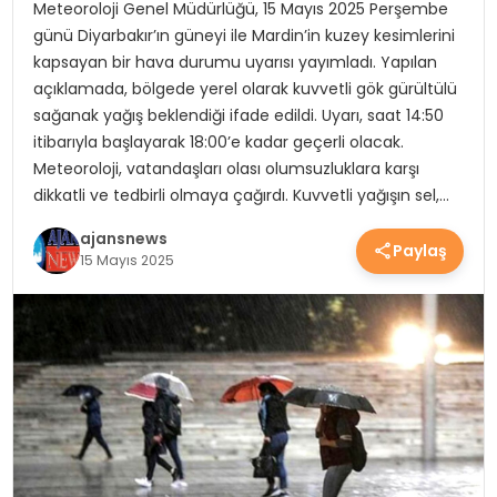
Meteoroloji Genel Müdürlüğü, 15 Mayıs 2025 Perşembe
YEREL HABERLER
günü Diyarbakır’ın güneyi ile Mardin’in kuzey kesimlerini
kapsayan bir hava durumu uyarısı yayımladı. Yapılan
açıklamada, bölgede yerel olarak kuvvetli gök gürültülü
EKONOMİ
sağanak yağış beklendiği ifade edildi. Uyarı, saat 14:50
itibarıyla başlayarak 18:00’e kadar geçerli olacak.
Meteoroloji, vatandaşları olası olumsuzluklara karşı
EĞİTİM
dikkatli ve tedbirli olmaya çağırdı. Kuvvetli yağışın sel,…
ajansnews
Paylaş
15 Mayıs 2025
GÜNDEM
SAĞLIK
SPOR