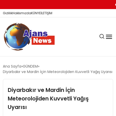
KİTAP 
Gizlilik
Hakkımızda
KÜNYE
İLETİŞİM
KÖŞE YAZILARI
Ana Sayfa
GÜNDEM
Diyarbakır ve Mardin İçin Meteorolojiden Kuvvetli Yağış Uyarısı
SİYASET
Diyarbakır ve Mardin İçin
Meteorolojiden Kuvvetli Yağış
DÜNYA
Uyarısı