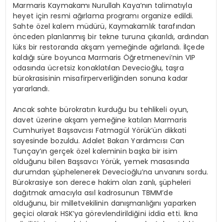
Marmaris Kaymakamı Nurullah Kaya’nın talimatıyla
heyet için resmi ağırlama programı organize edildi.
Sahte özel kalem müdürü, Kaymakamlık tarafından
önceden planlanmış bir tekne turuna çıkarıldı, ardından
lüks bir restoranda akşam yemeğinde ağırlandı. İlçede
kaldığı süre boyunca Marmaris Öğretmenevi’nin VIP
odasında ücretsiz konaklatılan Devecioğlu, taşra
bürokrasisinin misafirperverliğinden sonuna kadar
yararlandı.
Ancak sahte bürokratın kurduğu bu tehlikeli oyun,
davet üzerine akşam yemeğine katılan Marmaris
Cumhuriyet Başsavcısı Fatmagül Yörük’ün dikkati
sayesinde bozuldu. Adalet Bakan Yardımcısı Can
Tunçay’ın gerçek özel kaleminin başka bir isim
olduğunu bilen Başsavcı Yörük, yemek masasında
durumdan şüphelenerek Devecioğlu’na unvanını sordu.
Bürokrasiye son derece hakim olan zanlı, şüpheleri
dağıtmak amacıyla asıl kadrosunun TBMM’de
olduğunu, bir milletvekilinin danışmanlığını yaparken
geçici olarak HSK’ya görevlendirildiğini iddia etti. İkna