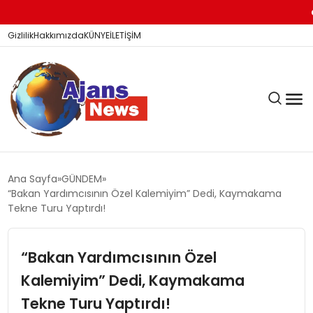
Dic
Gizlilik
Hakkımızda
KÜNYE
İLETİŞİM
KÖŞE YAZILARI
Ana Sayfa
GÜNDEM
“Bakan Yardımcısının Özel Kalemiyim” Dedi, Kaymakama
Tekne Turu Yaptırdı!
SİYASET
“Bakan Yardımcısının Özel
Kalemiyim” Dedi, Kaymakama
DÜNYA
Tekne Turu Yaptırdı!