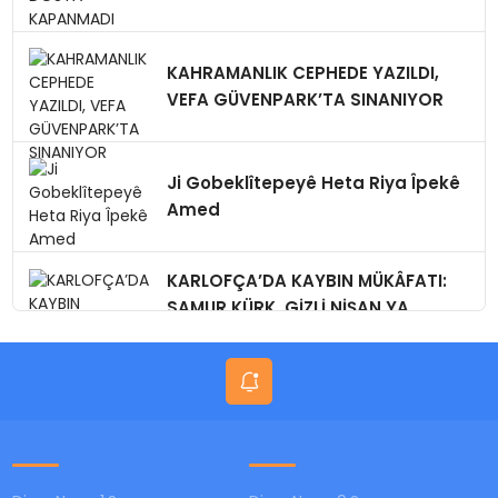
KAHRAMANLIK CEPHEDE YAZILDI,
VEFA GÜVENPARK’TA SINANIYOR
Ji Gobeklîtepeyê Heta Riya Îpekê
Amed
KARLOFÇA’DA KAYBIN MÜKÂFATI:
SAMUR KÜRK, GİZLİ NİŞAN,YA
BUGÜN?