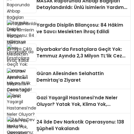
MASAK Raporunda Ahbap Bağışları
Detaylandırıldı: Ünlü İsimlerin Yardım
Miktarları Ortaya Çıktı
Yargıda Disiplin Bilançosu: 84 Hâkim
ve Savcı Meslekten İhraç Edildi
Diyarbakır’da Fırsatçılara Geçit Yok:
Temmuz Ayında 2,3 Milyon TL’lik Ceza
Yağdı!
Güran Ailesinden Selahattin
Demirtaş’a Ziyaret
Gazi Yaşargil Hastanesi’nde Neler
Oluyor? Yatak Yok, Klima Yok,
Vatandaş Perişan!
24 İlde Dev Narkotik Operasyonu: 138
Şüpheli Yakalandı