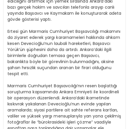
ediciliğini artırmak için yemek sırasında Ankara’daki
bazı gerçek hakim ve savcıları telefonla arayıp canlı
yayında Başsavcı ve Kaymakam ile konuşturarak adeta
gövde gösterisi yaptı.
Ertesi gün Marmaris Cumhuriyet Başsavcılığı makamını
da ziyaret ederek yargı kararnameleri hakkında ahkam
kesen Devecioğlu’nun laubali hareketleri, Başsavcı
Yörük’ün şüphesini daha da artırdı. Ankara’daki ilgili
birimlerle doğrudan temasa geçen Başsavcı,
bakanlıkta böyle bir görevlinin bulunmadığını, aksine
şahsın hırsızlık suçundan aranan bir firari olduğunu
tespit etti.
Marmaris Cumhuriyet Başsavcılığı’nın resen başlattığı
soruşturma kapsamında Ankara Emniyeti ile koordineli
bir operasyon düzenlendi. Ankara’daki ikametinde
kıskıvrak yakalanan Devecioğlu’nun evinde yapılan
aramalarda; siyasi partilere ait sahte referans kartları,
valiler ve yüksek yargı mensuplarıyla yan yana çekilmiş
fotoğraflar ile “bürokrasideki işleri çözme” vaadiyle
esnaftan para toplandığına dair yazışmalar ele