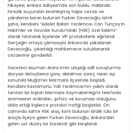
hikayesi, Ankara Adliyesi’nde son buldu. Hakkında
hırsızlık suçundan kesinleşmiş hapis cezası ve
yakalama kararı bulunan Furkan Devecioğlu isimli
şahıs, kendisini “Adalet Bakan Yardımcısı Can Tunçay’ın
Hakimler ve Savcılar Kurulu’ndaki (HSK) özel kalemi”
olarak tanıtarak ilçelerde VIP protokollerle ağırlandı.
Gerçeğin ortaya çıkmasıyla Ankara’da yakalanan
Devecioğlu, çıkarıldığı mahkemece tutuklanarak
cezaevine gönderildi.
Gazeteci Asuman Aranca’nın ulaştığı adli soruşturma
dosyası detaylarına göre, akılalmaz süreç nisan ayı
sonunda Muğla’nın Marmaris ilçesinde başladı.
Kendisini Kastamonu Vali Yardımcısı’nın yakını olarak
tanıtan bir kişinin Marmaris Kaymakamlığı’nı telefonla
aramasının ardından, şoförü ve koruması olduğunu
iddia ettiği kişilerce protokol trafiği başlatıldı. Ön
camında sahte HSK araç kartı bulunan kiralık lüks bir
araçla ilçeye gelen Furkan Devecioğlu, Ankara’dan
gelen üst düzey bir bürokrat gibi karşılandı.