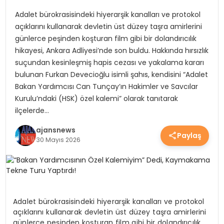
YEREL HABERLER
Adalet bürokrasisindeki hiyerarşik kanalları ve protokol
açıklarını kullanarak devletin üst düzey taşra amirlerini
günlerce peşinden koşturan film gibi bir dolandırıcılık
EKONOMİ
hikayesi, Ankara Adliyesi’nde son buldu. Hakkında hırsızlık
suçundan kesinleşmiş hapis cezası ve yakalama kararı
bulunan Furkan Devecioğlu isimli şahıs, kendisini “Adalet
Bakan Yardımcısı Can Tunçay’ın Hakimler ve Savcılar
EĞİTİM
Kurulu’ndaki (HSK) özel kalemi” olarak tanıtarak
ilçelerde…
GÜNDEM
ajansnews
Paylaş
30 Mayıs 2026
SAĞLIK
SPOR
Adalet bürokrasisindeki hiyerarşik kanalları ve protokol
açıklarını kullanarak devletin üst düzey taşra amirlerini
günlerce peşinden koşturan film gibi bir dolandırıcılık