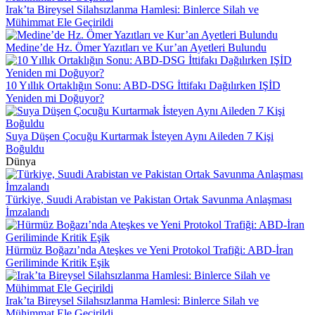
Irak’ta Bireysel Silahsızlanma Hamlesi: Binlerce Silah ve
Mühimmat Ele Geçirildi
Medine’de Hz. Ömer Yazıtları ve Kur’an Ayetleri Bulundu
10 Yıllık Ortaklığın Sonu: ABD-DSG İttifakı Dağılırken IŞİD
Yeniden mi Doğuyor?
Suya Düşen Çocuğu Kurtarmak İsteyen Aynı Aileden 7 Kişi
Boğuldu
Dünya
Türkiye, Suudi Arabistan ve Pakistan Ortak Savunma Anlaşması
İmzalandı
Hürmüz Boğazı’nda Ateşkes ve Yeni Protokol Trafiği: ABD-İran
Geriliminde Kritik Eşik
Irak’ta Bireysel Silahsızlanma Hamlesi: Binlerce Silah ve
Mühimmat Ele Geçirildi