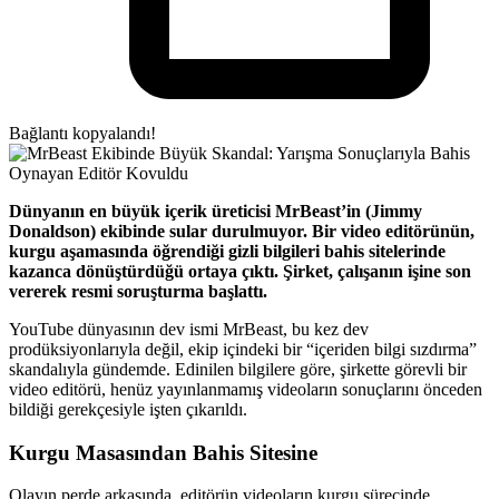
Bağlantı kopyalandı!
Dünyanın en büyük içerik üreticisi MrBeast’in (Jimmy
Donaldson) ekibinde sular durulmuyor. Bir video editörünün,
kurgu aşamasında öğrendiği gizli bilgileri bahis sitelerinde
kazanca dönüştürdüğü ortaya çıktı. Şirket, çalışanın işine son
vererek resmi soruşturma başlattı.
YouTube dünyasının dev ismi MrBeast, bu kez dev
prodüksiyonlarıyla değil, ekip içindeki bir “içeriden bilgi sızdırma”
skandalıyla gündemde. Edinilen bilgilere göre, şirkette görevli bir
video editörü, henüz yayınlanmamış videoların sonuçlarını önceden
bildiği gerekçesiyle işten çıkarıldı.
Kurgu Masasından Bahis Sitesine
Olayın perde arkasında, editörün videoların kurgu sürecinde