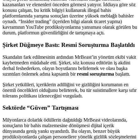
kazananları ve elenenleri önceden görmesi yatıyor. İddiaya göre söz
konusu çalışan, bu kritik bilgiyi kullanarak illegal bahis
platformlarında yarışma sonuçları üzerine yüksek meblağlı bahisler
oynadı. “Insider trading” (içeriden bilgi alarak ticaret yapma)
kavramının YouTube prodüksiyonlarına yansıması olarak görülen bu
durum, platformun güvenilirliğini de tartışmaya açtı.
Şirket Düğmeye Bastı: Resmi Soruşturma Başlatıldı
Skandalın fark edilmesinin ardından MrBeast’in yönetim ekibi vakit
kaybetmeden müdahale etti. Şirket, söz konusu editörün iş akdini
derhal feshederken, olayın boyutlarını belirlemek ve olası başka
sızıntıları önlemek adına kapsamlı bir
resmi soruşturma
başlattı.
Şirket yetkilileri, içeriklerin adilliğini ve gizliliğini korumanın en
önemli öncelikleri olduğunu belirterek, bu tür suistimallere karşı sıfır
tolerans politikası izleneceğini vurguladı.
Sektörde “Güven” Tartışması
Milyonlarca dolarlık ödüllerin dağıtıldığı MrBeast videolarında,
sonuçların bir bahis malzemesine dönüşmesi dijital içerik
dünyasında geniş yankı uyandırdı. Bu olayın, benzer büyük
prodüksiyonlarda çalışan personellere yönelik gizlilik sözleşmelerini