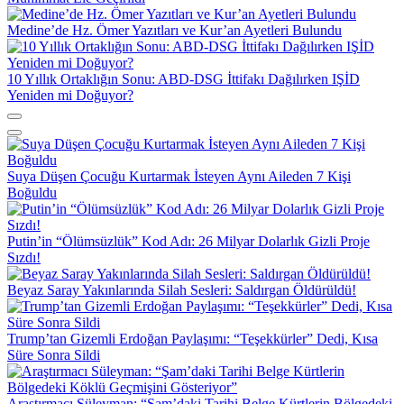
Medine’de Hz. Ömer Yazıtları ve Kur’an Ayetleri Bulundu
10 Yıllık Ortaklığın Sonu: ABD-DSG İttifakı Dağılırken IŞİD
Yeniden mi Doğuyor?
Suya Düşen Çocuğu Kurtarmak İsteyen Aynı Aileden 7 Kişi
Boğuldu
Putin’in “Ölümsüzlük” Kod Adı: 26 Milyar Dolarlık Gizli Proje
Sızdı!
Beyaz Saray Yakınlarında Silah Sesleri: Saldırgan Öldürüldü!
Trump’tan Gizemli Erdoğan Paylaşımı: “Teşekkürler” Dedi, Kısa
Süre Sonra Sildi
Araştırmacı Süleyman: “Şam’daki Tarihi Belge Kürtlerin Bölgedeki