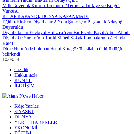
İsimlerin Yardım Miktarları Ortaya Çıktı
Milli Güvenlik Kurulu Toplandı: “Terörsüz Türkiye ve Bölge”
Vurgusu
KİTAP KAPANDI, DOSYA KAPANMADI
Eğitim-Bir-Sen Diyarbakır 2 Nolu Şube İçin Başkanlık Adaylığı
Duyuruldu
Diyarbakır’ın Edebiyat Hafızası Yeni Bir Eserle Kayıt Altına Alındı
Diyarbakır Surları’nın Tarihi Silüeti Sokak Lambalarının Ardında
Kaldı
Dicle Nehri’nde bulunan Sedat Karagöz’ün silahla öldürüldüğü
belirlendi
10:09:54
Gizlilik
Hakkımızda
KÜNYE
İLETİŞİM
Köşe Yazıları
SİYASET
DÜNYA
YEREL HABERLER
EKONOMİ
EĞİTİM