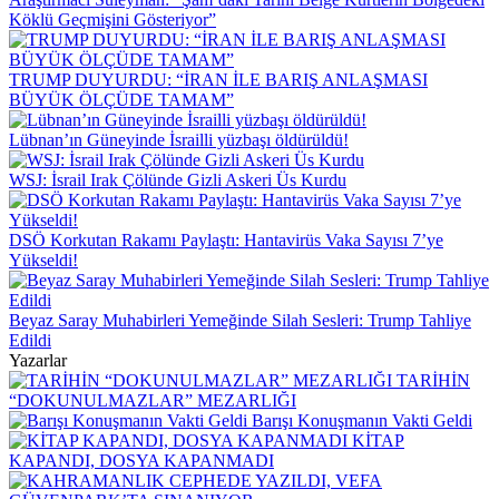
Köklü Geçmişini Gösteriyor”
TRUMP DUYURDU: “İRAN İLE BARIŞ ANLAŞMASI
BÜYÜK ÖLÇÜDE TAMAM”
Lübnan’ın Güneyinde İsrailli yüzbaşı öldürüldü!
WSJ: İsrail Irak Çölünde Gizli Askeri Üs Kurdu
DSÖ Korkutan Rakamı Paylaştı: Hantavirüs Vaka Sayısı 7’ye
Yükseldi!
Beyaz Saray Muhabirleri Yemeğinde Silah Sesleri: Trump Tahliye
Edildi
Yazarlar
TARİHİN
“DOKUNULMAZLAR” MEZARLIĞI
Barışı Konuşmanın Vakti Geldi
KİTAP
KAPANDI, DOSYA KAPANMADI