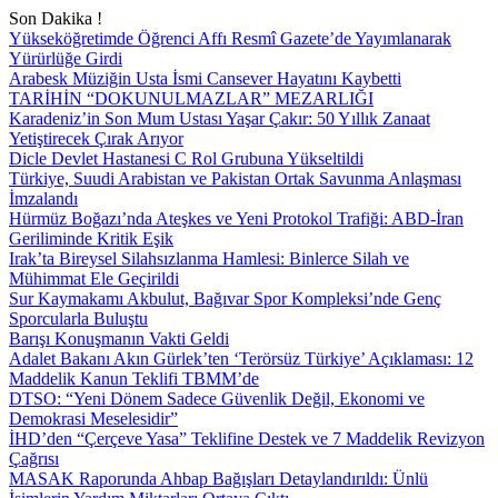
Son Dakika !
Yükseköğretimde Öğrenci Affı Resmî Gazete’de Yayımlanarak
Yürürlüğe Girdi
Arabesk Müziğin Usta İsmi Cansever Hayatını Kaybetti
TARİHİN “DOKUNULMAZLAR” MEZARLIĞI
Karadeniz’in Son Mum Ustası Yaşar Çakır: 50 Yıllık Zanaat
Yetiştirecek Çırak Arıyor
Dicle Devlet Hastanesi C Rol Grubuna Yükseltildi
Türkiye, Suudi Arabistan ve Pakistan Ortak Savunma Anlaşması
İmzalandı
Hürmüz Boğazı’nda Ateşkes ve Yeni Protokol Trafiği: ABD-İran
Geriliminde Kritik Eşik
Irak’ta Bireysel Silahsızlanma Hamlesi: Binlerce Silah ve
Mühimmat Ele Geçirildi
Sur Kaymakamı Akbulut, Bağıvar Spor Kompleksi’nde Genç
Sporcularla Buluştu
Barışı Konuşmanın Vakti Geldi
Adalet Bakanı Akın Gürlek’ten ‘Terörsüz Türkiye’ Açıklaması: 12
Maddelik Kanun Teklifi TBMM’de
DTSO: “Yeni Dönem Sadece Güvenlik Değil, Ekonomi ve
Demokrasi Meselesidir”
İHD’den “Çerçeve Yasa” Teklifine Destek ve 7 Maddelik Revizyon
Çağrısı
MASAK Raporunda Ahbap Bağışları Detaylandırıldı: Ünlü