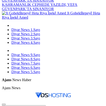
KAHRAMANLIK CEPHEDE YAZILDI, VEFA
GÜVENPARK’TA SINANIYOR
Ji Gobeklîtepeyê Heta
Riya Îpekê Amed
Diyar News 1.Sayı
Diyar News 2.Sayı
Diyar News 3.Sayı
Diyar News 4.Sayı
Diyar News 9.Sayı
Diyar News 8.Sayı
Diyar News 7.Sayı
Diyar News 6.Sayı
Diyar News 5.Sayı
Ajans
News Haber
Ajans News