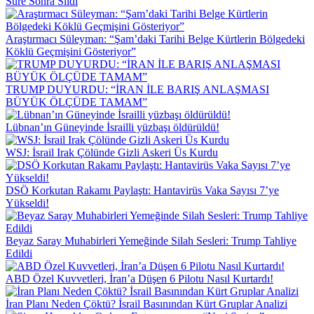
Süre Sonra Sildi
Araştırmacı Süleyman: “Şam’daki Tarihi Belge Kürtlerin Bölgedeki
Köklü Geçmişini Gösteriyor”
TRUMP DUYURDU: “İRAN İLE BARIŞ ANLAŞMASI
BÜYÜK ÖLÇÜDE TAMAM”
Lübnan’ın Güneyinde İsrailli yüzbaşı öldürüldü!
WSJ: İsrail Irak Çölünde Gizli Askeri Üs Kurdu
DSÖ Korkutan Rakamı Paylaştı: Hantavirüs Vaka Sayısı 7’ye
Yükseldi!
Beyaz Saray Muhabirleri Yemeğinde Silah Sesleri: Trump Tahliye
Edildi
ABD Özel Kuvvetleri, İran’a Düşen 6 Pilotu Nasıl Kurtardı!
İran Planı Neden Çöktü? İsrail Basınından Kürt Gruplar Analizi