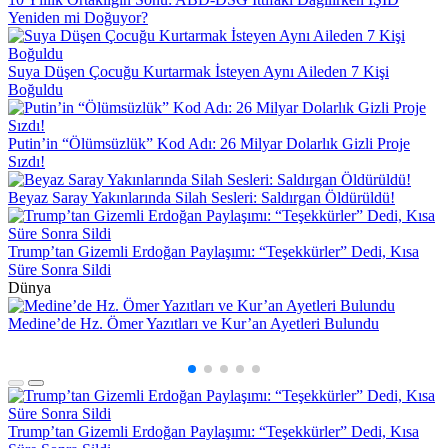
Yeniden mi Doğuyor?
Suya Düşen Çocuğu Kurtarmak İsteyen Aynı Aileden 7 Kişi
Boğuldu
Putin’in “Ölümsüzlük” Kod Adı: 26 Milyar Dolarlık Gizli Proje
Sızdı!
Beyaz Saray Yakınlarında Silah Sesleri: Saldırgan Öldürüldü!
Trump’tan Gizemli Erdoğan Paylaşımı: “Teşekkürler” Dedi, Kısa
Süre Sonra Sildi
Dünya
Medine’de Hz. Ömer Yazıtları ve Kur’an Ayetleri Bulundu
1
Y
Trump’tan Gizemli Erdoğan Paylaşımı: “Teşekkürler” Dedi, Kısa