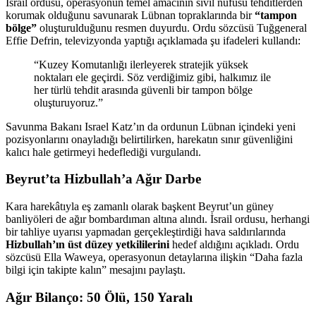
İsrail ordusu, operasyonun temel amacının sivil nüfusu tehditlerden
korumak olduğunu savunarak Lübnan topraklarında bir
“tampon
bölge”
oluşturulduğunu resmen duyurdu. Ordu sözcüsü Tuğgeneral
Effie Defrin, televizyonda yaptığı açıklamada şu ifadeleri kullandı:
“Kuzey Komutanlığı ilerleyerek stratejik yüksek
noktaları ele geçirdi. Söz verdiğimiz gibi, halkımız ile
her türlü tehdit arasında güvenli bir tampon bölge
oluşturuyoruz.”
Savunma Bakanı Israel Katz’ın da ordunun Lübnan içindeki yeni
pozisyonlarını onayladığı belirtilirken, harekatın sınır güvenliğini
kalıcı hale getirmeyi hedeflediği vurgulandı.
Beyrut’ta Hizbullah’a Ağır Darbe
Kara harekâtıyla eş zamanlı olarak başkent Beyrut’un güney
banliyöleri de ağır bombardıman altına alındı. İsrail ordusu, herhangi
bir tahliye uyarısı yapmadan gerçekleştirdiği hava saldırılarında
Hizbullah’ın üst düzey yetkililerini
hedef aldığını açıkladı. Ordu
sözcüsü Ella Waweya, operasyonun detaylarına ilişkin “Daha fazla
bilgi için takipte kalın” mesajını paylaştı.
Ağır Bilanço: 50 Ölü, 150 Yaralı