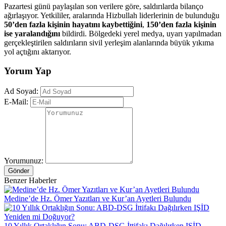
Pazartesi günü paylaşılan son verilere göre, saldırılarda bilanço
ağırlaşıyor. Yetkililer, aralarında Hizbullah liderlerinin de bulunduğu
50’den fazla kişinin hayatını kaybettiğini
,
150’den fazla kişinin
ise yaralandığını
bildirdi. Bölgedeki yerel medya, uyarı yapılmadan
gerçekleştirilen saldırıların sivil yerleşim alanlarında büyük yıkıma
yol açtığını aktarıyor.
Yorum Yap
Ad Soyad:
E-Mail:
Yorumunuz:
Gönder
Benzer Haberler
Medine’de Hz. Ömer Yazıtları ve Kur’an Ayetleri Bulundu
10 Yıllık Ortaklığın Sonu: ABD-DSG İttifakı Dağılırken IŞİD