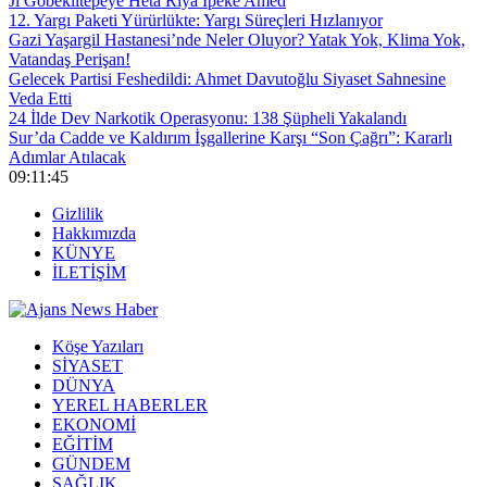
Ji Gobeklîtepeyê Heta Riya Îpekê Amed
12. Yargı Paketi Yürürlükte: Yargı Süreçleri Hızlanıyor
Gazi Yaşargil Hastanesi’nde Neler Oluyor? Yatak Yok, Klima Yok,
Vatandaş Perişan!
Gelecek Partisi Feshedildi: Ahmet Davutoğlu Siyaset Sahnesine
Veda Etti
24 İlde Dev Narkotik Operasyonu: 138 Şüpheli Yakalandı
Sur’da Cadde ve Kaldırım İşgallerine Karşı “Son Çağrı”: Kararlı
Adımlar Atılacak
09:11:46
Gizlilik
Hakkımızda
KÜNYE
İLETİŞİM
Köşe Yazıları
SİYASET
DÜNYA
YEREL HABERLER
EKONOMİ
EĞİTİM
GÜNDEM
SAĞLIK