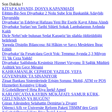
Son Dakika !
KİTAP KAPANDI, DOSYA KAPANMADI
Eğitim-Bir-Sen Diyarbakır 2 Nolu Şube İçin Başkanlık Adaylığı
Duyuruldu
Diyarbakır’ın Edebiyat Hafızası Yeni Bir Eserle Kayıt Altına Alındı
Diyarbakır Surları’nın Tarihi Silüeti Sokak Lambalarının Ardında
Kaldı
Dicle Nehri’nde bulunan Sedat Karagöz’ün silahla öldürüldüğü
belirlendi
Yargıda Disiplin Bilançosu: 84 Hâkim ve Savcı Meslekten İhraç
Edildi
Diyarbakır’da Fırsatçılara Geçit Yok: Temmuz Ayında 2,3 Milyon
TL’lik Ceza Yağdı!
Diyarbakır Sağlığında Kesintisiz Hizmet Vizyonu: İl Sağlık Müdürü
Asiltürk’ten Gece Mesaisi
KAHRAMANLIK CEPHEDE YAZILDI, VEFA
GÜVENPARK’TA SINANIYOR
Ziraat Bankası Sistemlerinde Erişim Sorunu: Mobil, ATM ve POS
Hizmetleri Kesintiye Uğradı
Ji Gobeklîtepeyê Heta Riya Îpekê Amed
KARLOFÇA’DA KAYBIN MÜKÂFATI: SAMUR KÜRK,
GİZLİ NİŞAN,YA BUGÜN?
Güran Ailesinden Selahattin Demirtaş’a Ziyaret
Öğrenci Affı ve Üniversite Reform Paketi TBMM’den Geçti