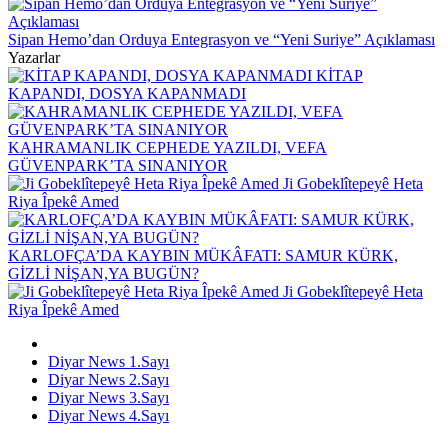
Sipan Hemo’dan Orduya Entegrasyon ve “Yeni Suriye” Açıklaması
Yazarlar
KİTAP
KAPANDI, DOSYA KAPANMADI
KAHRAMANLIK CEPHEDE YAZILDI, VEFA
GÜVENPARK’TA SINANIYOR
Ji Gobeklîtepeyê Heta
Riya Îpekê Amed
KARLOFÇA’DA KAYBIN MÜKÂFATI: SAMUR KÜRK,
GİZLİ NİŞAN,YA BUGÜN?
Ji Gobeklîtepeyê Heta
Riya Îpekê Amed
Diyar News 1.Sayı
Diyar News 2.Sayı
Diyar News 3.Sayı
Diyar News 4.Sayı