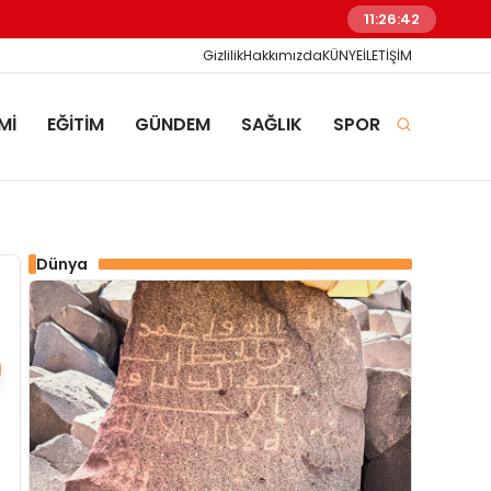
Sur Kaymakamı Akbulu
11:26:43
Gizlilik
Hakkımızda
KÜNYE
İLETİŞİM
Mİ
EĞİTİM
GÜNDEM
SAĞLIK
SPOR
Dünya