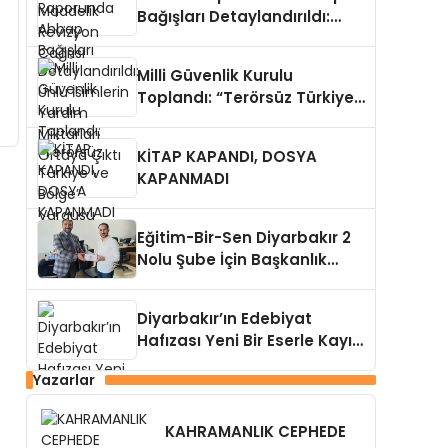
Bağışları Detaylandırıldı:
Ünlü İsimlerin Yardım
Miktarları Ortaya Çıktı
Milli Güvenlik Kurulu
Toplandı: “Terörsüz Türkiye
ve Bölge” Vurgusu
KİTAP KAPANDI, DOSYA
KAPANMADI
Eğitim-Bir-Sen Diyarbakır 2
Nolu Şube İçin Başkanlık
Adaylığı Duyuruldu
Diyarbakır’ın Edebiyat
Hafızası Yeni Bir Eserle Kayıt
Altına Alındı
Yazarlar
KAHRAMANLIK CEPHEDE