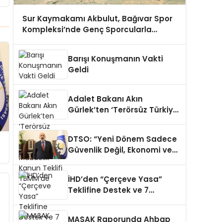
Sur Kaymakamı Akbulut, Bağıvar Spor
Kompleksi’nde Genç Sporcularla
Buluştu
Barışı Konuşmanın Vakti
Geldi
Adalet Bakanı Akın
Gürlek’ten ‘Terörsüz Türkiye’
Açıklaması: 12 Maddelik
Kanun Teklifi TBMM’de
DTSO: “Yeni Dönem Sadece
Güvenlik Değil, Ekonomi ve
Demokrasi Meselesidir”
İHD’den “Çerçeve Yasa”
Teklifine Destek ve 7
Maddelik Revizyon Çağrısı
MASAK Raporunda Ahbap