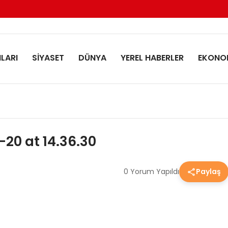
LARI
SİYASET
DÜNYA
YEREL HABERLER
EKONO
0 at 14.36.30
0 Yorum Yapıldı
Paylaş