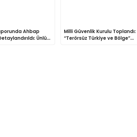
aporunda Ahbap
Milli Güvenlik Kurulu Toplandı:
Detaylandırıldı: Ünlü
“Terörsüz Türkiye ve Bölge”
Yardım Miktarları
Vurgusu
ktı