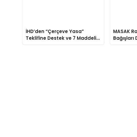
İHD’den “Çerçeve Yasa”
MASAK R
Teklifine Destek ve 7 Maddelik
Bağışları 
Revizyon Çağrısı
İsimlerin 
Ortaya Çı