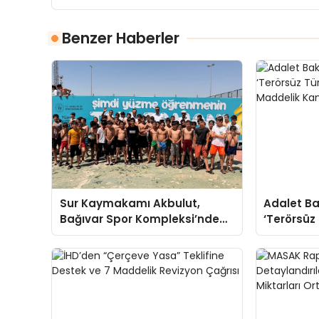
Benzer Haberler
Sur Kaymakamı Akbulut,
Adalet Ba
Bağıvar Spor Kompleksi’nde
‘Terörsüz
Genç Sporcularla Buluştu
12 Maddel
TBMM’de