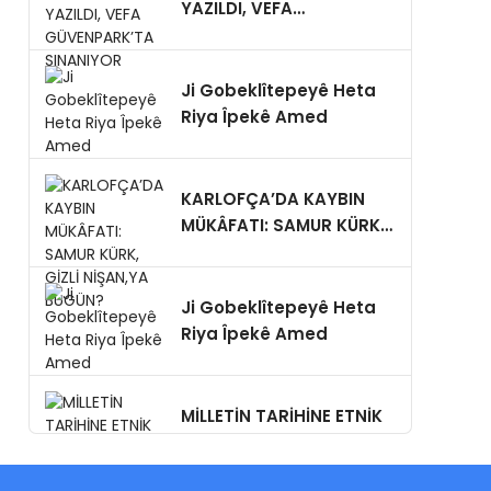
YAZILDI, VEFA
GÜVENPARK’TA
SINANIYOR
Ji Gobeklîtepeyê Heta
Riya Îpekê Amed
KARLOFÇA’DA KAYBIN
MÜKÂFATI: SAMUR KÜRK,
GİZLİ NİŞAN,YA BUGÜN?
Ji Gobeklîtepeyê Heta
Riya Îpekê Amed
MİLLETİN TARİHİNE ETNİK
TAPU DÜZENLEMEYE
KALKMAYIN!