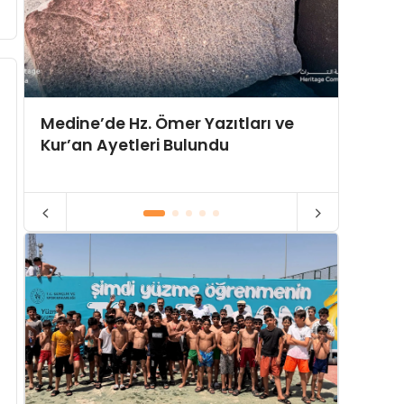
10 Yıl
Medine’de Hz. Ömer Yazıtları ve
İttifa
Kur’an Ayetleri Bulundu
Doğuy