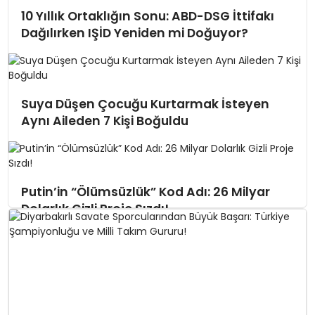
10 Yıllık Ortaklığın Sonu: ABD-DSG İttifakı
Dağılırken IŞİD Yeniden mi Doğuyor?
Suya Düşen Çocuğu Kurtarmak İsteyen
Aynı Aileden 7 Kişi Boğuldu
Putin’in “Ölümsüzlük” Kod Adı: 26 Milyar
Dolarlık Gizli Proje Sızdı!
Beyaz Saray Yakınlarında Silah Sesleri:
Saldırgan Öldürüldü!