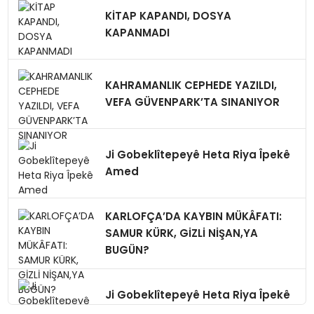
KİTAP KAPANDI, DOSYA
KAPANMADI
KAHRAMANLIK CEPHEDE YAZILDI,
VEFA GÜVENPARK’TA SINANIYOR
Ji Gobeklîtepeyê Heta Riya Îpekê
Amed
KARLOFÇA’DA KAYBIN MÜKÂFATI:
SAMUR KÜRK, GİZLİ NİŞAN,YA
BUGÜN?
Ji Gobeklîtepeyê Heta Riya Îpekê
Amed