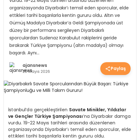
vurdu. 19-22 Mayıs tarihleri arasında düzenlenen
EKONOMİ
organizasyonda Diyarbakır’ı temsil eden sporcular, elde
ettikleri tarihi başarılarla kentin gururu oldu. ​Altın ve
Gümüş Madalya Diyarbakır’a Geldi ​Şampiyonada üst
düzey bir performans sergileyen Diyarbakırlı
EĞİTİM
sporculardan Sudenaz Karabulut rakiplerini geride
bırakarak Türkiye Şampiyonu (altın madalya) olmayı
başardı. Aynı…
GÜNDEM
ajansnews
Paylaş
25 Mayıs 2026
SAĞLIK
SPOR
İstanbul’da gerçekleştirilen
Savate Minikler, Yıldızlar
ve Gençler Türkiye Şampiyonası
’na Diyarbakır damga
vurdu. 19-22 Mayıs tarihleri arasında düzenlenen
organizasyonda Diyarbakır’ı temsil eden sporcular, elde
ettikleri tarihi başarılarla kentin gururu oldu.