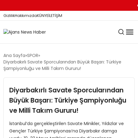
Kİ
Gizlilik
Hakkımızda
KÜNYE
İLETİŞİM
KÖŞE YAZILARI
Ana Sayfa
SPOR
Diyarbakırlı Savate Sporcularından Büyük Başarı: Türkiye
Şampiyonluğu ve Milli Takım Gururu!
SİYASET
Diyarbakırlı Savate Sporcularından
Büyük Başarı: Türkiye Şampiyonluğu
DÜNYA
ve Milli Takım Gururu!
YEREL HABERLER
İstanbul’da gerçekleştirilen Savate Minikler, Yıldızlar ve
Gençler Türkiye Şampiyonası’na Diyarbakır damga