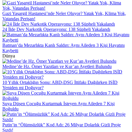
Gazi Yaşargil Hastanesi’nde Neler Oluyor? Yatak Yok, Klima Yok,
Vatandaş Perişan!
24 İlde Dev Narkotik Operasyonu: 138 Şüpheli Yakalandı
Batman’da Mezarlıkta Kanlı Saldırı: Aynı Aileden 3 Kişi Hayatını
Kaybetti
Dünya
Medine’de Hz. Ömer Yazıtları ve Kur’an Ayetleri Bulundu
10 Yıllık Ortaklığın Sonu: ABD-DSG İttifakı Dağılırken IŞİD
Yeniden mi Doğuyor?
Suya Düşen Çocuğu Kurtarmak İsteyen Aynı Aileden 7 Kişi
Boğuldu
Putin’in “Ölümsüzlük” Kod Adı: 26 Milyar Dolarlık Gizli Proje
Sızdı!