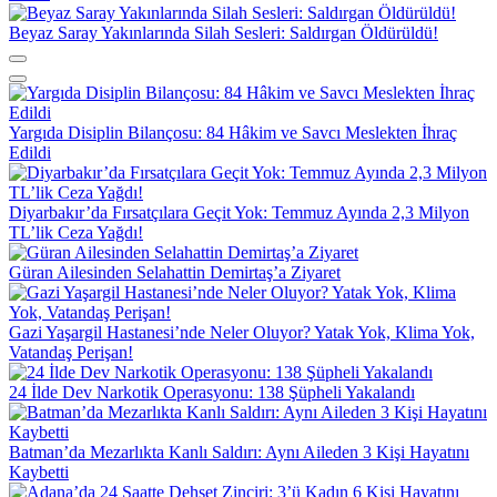
Beyaz Saray Yakınlarında Silah Sesleri: Saldırgan Öldürüldü!
Yargıda Disiplin Bilançosu: 84 Hâkim ve Savcı Meslekten İhraç
Edildi
Diyarbakır’da Fırsatçılara Geçit Yok: Temmuz Ayında 2,3 Milyon
TL’lik Ceza Yağdı!
Güran Ailesinden Selahattin Demirtaş’a Ziyaret
Gazi Yaşargil Hastanesi’nde Neler Oluyor? Yatak Yok, Klima Yok,
Vatandaş Perişan!
24 İlde Dev Narkotik Operasyonu: 138 Şüpheli Yakalandı
Batman’da Mezarlıkta Kanlı Saldırı: Aynı Aileden 3 Kişi Hayatını
Kaybetti