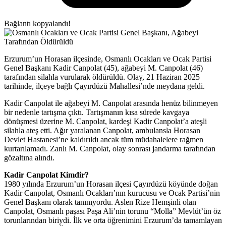
Bağlantı kopyalandı!
Erzurum’un Horasan ilçesinde, Osmanlı Ocakları ve Ocak Partisi
Genel Başkanı Kadir Canpolat (45), ağabeyi M. Canpolat (46)
tarafından silahla vurularak öldürüldü. Olay, 21 Haziran 2025
tarihinde, ilçeye bağlı Çayırdüzü Mahallesi’nde meydana geldi.
Kadir Canpolat ile ağabeyi M. Canpolat arasında henüz bilinmeyen
bir nedenle tartışma çıktı. Tartışmanın kısa sürede kavgaya
dönüşmesi üzerine M. Canpolat, kardeşi Kadir Canpolat’a ateşli
silahla ateş etti. Ağır yaralanan Canpolat, ambulansla Horasan
Devlet Hastanesi’ne kaldırıldı ancak tüm müdahalelere rağmen
kurtarılamadı. Zanlı M. Canpolat, olay sonrası jandarma tarafından
gözaltına alındı.
Kadir Canpolat Kimdir?
1980 yılında Erzurum’un Horasan ilçesi Çayırdüzü köyünde doğan
Kadir Canpolat, Osmanlı Ocakları’nın kurucusu ve Ocak Partisi’nin
Genel Başkanı olarak tanınıyordu. Aslen Rize Hemşinli olan
Canpolat, Osmanlı paşası Paşa Ali’nin torunu “Molla” Mevlüt’ün öz
torunlarından biriydi. İlk ve orta öğrenimini Erzurum’da tamamlayan