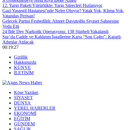
Ji Gobeklîtepeyê Heta Riya Îpekê Amed
12. Yargı Paketi Yürürlükte: Yargı Süreçleri Hızlanıyor
Gazi Yaşargil Hastanesi’nde Neler Oluyor? Yatak Yok, Klima Yok,
Vatandaş Perişan!
Gelecek Partisi Feshedildi: Ahmet Davutoğlu Siyaset Sahnesine
Veda Etti
24 İlde Dev Narkotik Operasyonu: 138 Şüpheli Yakalandı
Sur’da Cadde ve Kaldırım İşgallerine Karşı “Son Çağrı”: Kararlı
Adımlar Atılacak
00:19:27
Gizlilik
Hakkımızda
KÜNYE
İLETİŞİM
Köşe Yazıları
SİYASET
DÜNYA
YEREL HABERLER
EKONOMİ
EĞİTİM
GÜNDEM
SAĞLIK