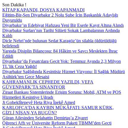
Son Dakika !
KİTAP KAPANDI, DOSYA KAPANMADI
Eğitim-Bir-Sen Diyarbakır 2 Nolu Şube İçin Başkanlık Adaylığı
Duyuruldu
Diyarbakır’ın Edebiyat Hafızası Yeni Bir Eserle Kayıt Altına Alındı
Diyarbakır Surları’nın Tarihi Silüeti Sokak Lambalarının Ardında
Kaldı
Dicle Nehri’nde bulunan Sedat Karagöz’ün silahla öldürüldüğü
belirlendi
Yargıda Disiplin Bilançosu: 84 Hâkim ve Savcı Meslekten İhraç
Edildi
Diyarbakır’da Fırsatçılara Geçit Yok: Temmuz Ayında 2,3 Milyon
TL’lik Ceza Yağdı!
Diyarbakır Sağlığında Kesintisiz Hizmet Vizyonu: İl Sağlık Müdürü
Asiltürk’ten Gece Mesaisi
KAHRAMANLIK CEPHEDE YAZILDI, VEFA
GÜVENPARK’TA SINANIYOR
Ziraat Bankası Sistemlerinde Erişim Sorunu: Mobil, ATM ve POS
Hizmetleri Kesintiye Uğradı
Ji Gobeklîtepeyê Heta Riya Îpekê Amed
KARLOFÇA’DA KAYBIN MÜKÂFATI: SAMUR KÜRK,
GİZLİ NİŞAN,YA BUGÜN?
Güran Ailesinden Selahattin Demirtaş’a Ziyaret
Öğrenci Affı ve Üniversite Reform Paketi TBMM’den Geçti