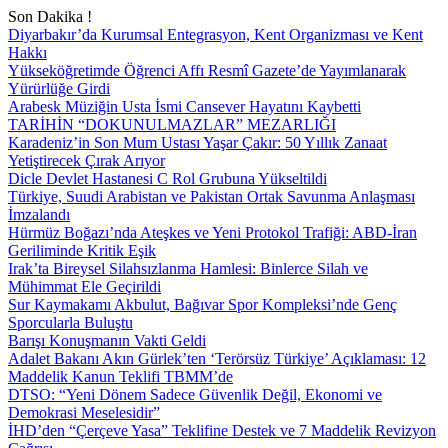
Son Dakika !
Diyarbakır’da Kurumsal Entegrasyon, Kent Organizması ve Kent
Hakkı
Yükseköğretimde Öğrenci Affı Resmî Gazete’de Yayımlanarak
Yürürlüğe Girdi
Arabesk Müziğin Usta İsmi Cansever Hayatını Kaybetti
TARİHİN “DOKUNULMAZLAR” MEZARLIĞI
Karadeniz’in Son Mum Ustası Yaşar Çakır: 50 Yıllık Zanaat
Yetiştirecek Çırak Arıyor
Dicle Devlet Hastanesi C Rol Grubuna Yükseltildi
Türkiye, Suudi Arabistan ve Pakistan Ortak Savunma Anlaşması
İmzalandı
Hürmüz Boğazı’nda Ateşkes ve Yeni Protokol Trafiği: ABD-İran
Geriliminde Kritik Eşik
Irak’ta Bireysel Silahsızlanma Hamlesi: Binlerce Silah ve
Mühimmat Ele Geçirildi
Sur Kaymakamı Akbulut, Bağıvar Spor Kompleksi’nde Genç
Sporcularla Buluştu
Barışı Konuşmanın Vakti Geldi
Adalet Bakanı Akın Gürlek’ten ‘Terörsüz Türkiye’ Açıklaması: 12
Maddelik Kanun Teklifi TBMM’de
DTSO: “Yeni Dönem Sadece Güvenlik Değil, Ekonomi ve
Demokrasi Meselesidir”
İHD’den “Çerçeve Yasa” Teklifine Destek ve 7 Maddelik Revizyon