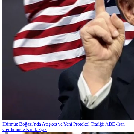
Hürmüz Boğazı’nda Ateşkes ve Yeni Protokol Trafiği: ABD-İran
Geriliminde Kritik Eşik