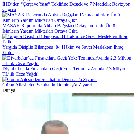
İHD’den “Çerçeve Yasa” Teklifine Destek ve 7 Maddelik Revizyon
Çağrısı
MASAK Raporunda Ahbap Bağışları Detaylandırıldı: Ünlü
İsimlerin Yardım Miktarları Ortaya Çıktı
Yargıda Disiplin Bilançosu: 84 Hâkim ve Savcı Meslekten İhraç
Edildi
Diyarbakır’da Fırsatçılara Geçit Yok: Temmuz Ayında 2,3 Milyon
TL’lik Ceza Yağdı!
Güran Ailesinden Selahattin Demirtaş’a Ziyaret
Dünya