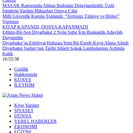
Çağrısı
MASAK Raporunda Ahbap Bağışları Detaylandırıldı: Ünlü
İsimlerin Yardım Miktarları Ortaya Çıktı
Milli Güvenlik Kurulu Toplandı: “Terörsüz Türkiye ve Bölge”
Vurgusu
KİTAP KAPANDI, DOSYA KAPANMADI
Eğitim-Bir-Sen Diyarbakır 2 Nolu Şube İçin Başkanlık Adaylığı
Duyuruldu
Diyarbakır’ın Edebiyat Hafızası Yeni Bir Eserle Kayıt Altına Alındı
Diyarbakır Surları’nın Tarihi Silüeti Sokak Lambalarının Ardında
Kaldı
16:55:40
Gizlilik
Hakkımızda
KÜNYE
İLETİŞİM
Köşe Yazıları
SİYASET
DÜNYA
YEREL HABERLER
EKONOMİ
EĞİTİM