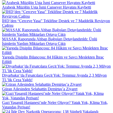
Arabesk Müziğin Usta İsmi Cansever Hayatını Kaybetti
İHD’den “Çerçeve Yasa” Teklifine Destek ve 7 Maddelik Revizyon
Çağrısı
MASAK Raporunda Ahbap Bağışları Detaylandırıldı: Ünlü
İsimlerin Yardım Miktarları Ortaya Çıktı
Yargıda Disiplin Bilançosu: 84 Hâkim ve Savcı Meslekten İhraç
Edildi
Diyarbakır’da Fırsatçılara Geçit Yok: Temmuz Ayında 2,3 Milyon
TL’lik Ceza Yağdı!
Güran Ailesinden Selahattin Demirtaş’a Ziyaret
Gazi Yaşargil Hastanesi’nde Neler Oluyor? Yatak Yok, Klima Yok,
Vatandaş Perişan!