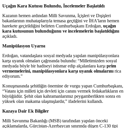
Uçağın Kara Kutusu Bulundu, İncelemeler Başlatıldı
Kazanın hemen ardından Milli Savunma, İçişleri ve Dışişleri
bakanlarının muhataplarıyla temasa geçtiğini ve İHA’ların hemen
harekete geçirildiğini belirten Cumhurbaşkanı Erdoğan,
uçağın
kara kutusunun bulunduğunu ve incelemelerin başlatıldığını
açıkladı.
Manipülasyon Uyarısı
Erdoğan, vatandaşlara sosyal medyada yapılan manipülasyonlara
karşı uyanık olmaları çağrısında bulundu: “Milletimizden sosyal
medyada böyle bir hadiseyi istismar edip alçalanlara karşı
prim
vermemelerini, manipülasyonlara karşı uyanık olmalarını
rica
ediyorum.”
Konuşmasında şehitliğin önemine de vurgu yapan Cumhurbaşkanı,
“Vatanı için milleti için devleti için canını vermek fedakarlıkların en
büyüğüdür. Şehit olan kahramanlarımız peygamberlikten sonra en
yüksek olan makama ulaşmışlardır,” ifadelerini kullandı.
Kazaya Dair Ek Bilgiler
Milli Savunma Bakanlığı (MSB) tarafından yapılan önceki
açıklamalarda, Gürcistan-Azerbaycan sınırında düşen C-130 tipi