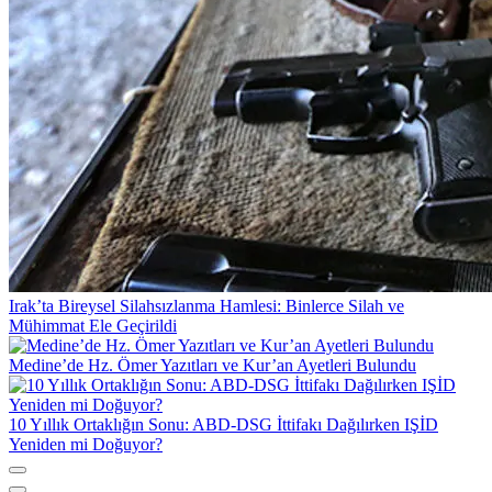
Irak’ta Bireysel Silahsızlanma Hamlesi: Binlerce Silah ve
Mühimmat Ele Geçirildi
Medine’de Hz. Ömer Yazıtları ve Kur’an Ayetleri Bulundu
10 Yıllık Ortaklığın Sonu: ABD-DSG İttifakı Dağılırken IŞİD
Yeniden mi Doğuyor?