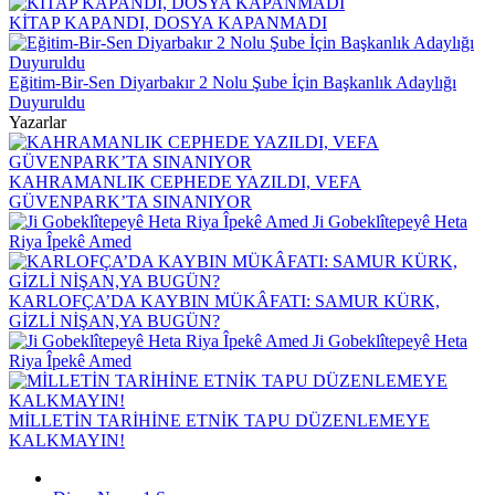
KİTAP KAPANDI, DOSYA KAPANMADI
Eğitim-Bir-Sen Diyarbakır 2 Nolu Şube İçin Başkanlık Adaylığı
Duyuruldu
Yazarlar
KAHRAMANLIK CEPHEDE YAZILDI, VEFA
GÜVENPARK’TA SINANIYOR
Ji Gobeklîtepeyê Heta
Riya Îpekê Amed
KARLOFÇA’DA KAYBIN MÜKÂFATI: SAMUR KÜRK,
GİZLİ NİŞAN,YA BUGÜN?
Ji Gobeklîtepeyê Heta
Riya Îpekê Amed
MİLLETİN TARİHİNE ETNİK TAPU DÜZENLEMEYE
KALKMAYIN!