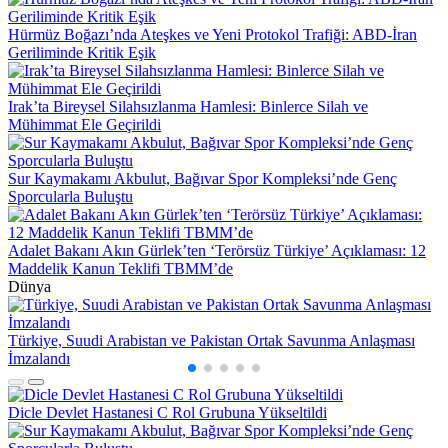
Hürmüz Boğazı’nda Ateşkes ve Yeni Protokol Trafiği: ABD-İran
Geriliminde Kritik Eşik
Irak’ta Bireysel Silahsızlanma Hamlesi: Binlerce Silah ve
Mühimmat Ele Geçirildi
Sur Kaymakamı Akbulut, Bağıvar Spor Kompleksi’nde Genç
Sporcularla Buluştu
Adalet Bakanı Akın Gürlek’ten ‘Terörsüz Türkiye’ Açıklaması: 12
Maddelik Kanun Teklifi TBMM’de
Dünya
Türkiye, Suudi Arabistan ve Pakistan Ortak Savunma Anlaşması
H
İmzalandı
G
Dicle Devlet Hastanesi C Rol Grubuna Yükseltildi