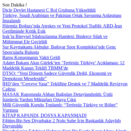
Son Dakika !
Dicle Devlet Hastanesi C Rol Grubuna Yükseltildi
Türkiye, Suudi Arabistan ve Pakistan Ortak Savunma Anlaşması
İmzalandı
Hürmüz Boğazı’nda Ateşkes ve Yeni Protokol Trafiği: ABD-İran
Geriliminde Kritik Eşik
Irak’ta Bireysel Silahsızlanma Hamlesi: Binlerce Silah ve
Mühimmat Ele Geçirildi
Sur Kaymakamı Akbulut, Bağıvar Spor Kompleksi’nde Genç
Sporcularla Buluştu
Barışı Konuşmanın Vakti Geldi
Adalet Bakanı Akın Gürlek’ten ‘Terörsüz Türkiye’ Açıklaması: 12
Maddelik Kanun Teklifi TBMM’de
DTSO: “Yeni Dönem Sadece Güvenlik Değil, Ekonomi ve
Demokrasi Meselesidir”
İHD’den “Çerçeve Yasa” Teklifine Destek ve 7 Maddelik Revizyon
Çağrısı
MASAK Raporunda Ahbap Bağışları Detaylandırıldı: Ünlü
İsimlerin Yardım Miktarları Ortaya Çıktı
Milli Güvenlik Kurulu Toplandı: “Terörsüz Türkiye ve Bölge”
Vurgusu
KİTAP KAPANDI, DOSYA KAPANMADI
Eğitim-Bir-Sen Diyarbakır 2 Nolu Şube İçin Başkanlık Adaylığı
Duyuruldu