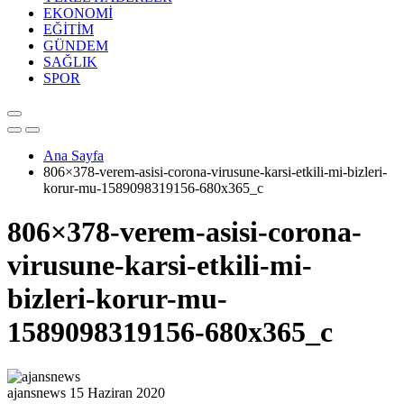
EKONOMİ
EĞİTİM
GÜNDEM
SAĞLIK
SPOR
Ana Sayfa
806×378-verem-asisi-corona-virusune-karsi-etkili-mi-bizleri-
korur-mu-1589098319156-680x365_c
806×378-verem-asisi-corona-
virusune-karsi-etkili-mi-
bizleri-korur-mu-
1589098319156-680x365_c
ajansnews
15 Haziran 2020