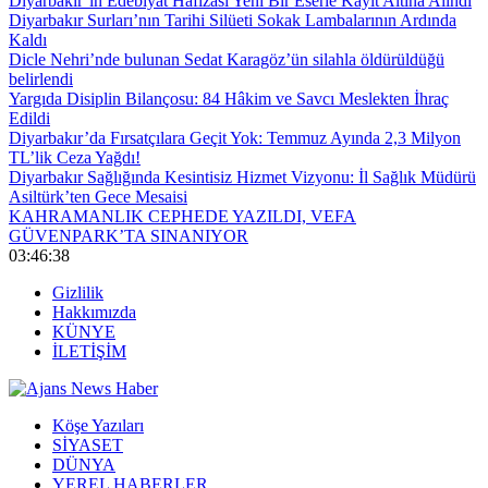
Diyarbakır’ın Edebiyat Hafızası Yeni Bir Eserle Kayıt Altına Alındı
Diyarbakır Surları’nın Tarihi Silüeti Sokak Lambalarının Ardında
Kaldı
Dicle Nehri’nde bulunan Sedat Karagöz’ün silahla öldürüldüğü
belirlendi
Yargıda Disiplin Bilançosu: 84 Hâkim ve Savcı Meslekten İhraç
Edildi
Diyarbakır’da Fırsatçılara Geçit Yok: Temmuz Ayında 2,3 Milyon
TL’lik Ceza Yağdı!
Diyarbakır Sağlığında Kesintisiz Hizmet Vizyonu: İl Sağlık Müdürü
Asiltürk’ten Gece Mesaisi
KAHRAMANLIK CEPHEDE YAZILDI, VEFA
GÜVENPARK’TA SINANIYOR
03:46:39
Gizlilik
Hakkımızda
KÜNYE
İLETİŞİM
Köşe Yazıları
SİYASET
DÜNYA
YEREL HABERLER