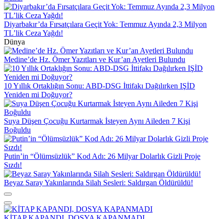
Diyarbakır’da Fırsatçılara Geçit Yok: Temmuz Ayında 2,3 Milyon
TL’lik Ceza Yağdı!
Dünya
Medine’de Hz. Ömer Yazıtları ve Kur’an Ayetleri Bulundu
10 Yıllık Ortaklığın Sonu: ABD-DSG İttifakı Dağılırken IŞİD
Yeniden mi Doğuyor?
Suya Düşen Çocuğu Kurtarmak İsteyen Aynı Aileden 7 Kişi
Boğuldu
Putin’in “Ölümsüzlük” Kod Adı: 26 Milyar Dolarlık Gizli Proje
Sızdı!
Beyaz Saray Yakınlarında Silah Sesleri: Saldırgan Öldürüldü!
KİTAP KAPANDI, DOSYA KAPANMADI