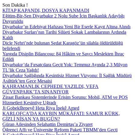
Son Dakika !
KİTAP KAPANDI, DOSYA KAPANMADI
Eğitim-Bir-Sen Diyarbakır 2 Nolu Şube İçin Başkanlık Adaylığı
Duyuruldu
Diyarbakır’ın Edebiyat Hafızası Yeni Bir Eserle Kayıt Altına Alındı
Diyarbakır Surları’nın Tarihi Silüeti Sokak Lambalarının Ardında
Kaldı
Dicle Nehri’nde bulunan Sedat Karagöz’ün silahla öldürüldüğü
belirlendi
Yargıda Disiplin Bilançosu: 84 Hâkim ve Savcı Meslekten İhraç
Edildi
Diyarbakır’da Fırsatçılara Geçit Yok: Temmuz Ayında 2,3 Milyon
TL’lik Ceza Yağdı!
Diyarbakır Sağlığında Kesintisiz Hizmet Vizyonu: İl Sağlık Müdürü
Asiltürk’ten Gece Mesaisi
KAHRAMANLIK CEPHEDE YAZILDI, VEFA
GÜVENPARK’TA SINANIYOR
Ziraat Bankası Sistemlerinde Erişim Sorunu: Mobil, ATM ve POS
Hizmetleri Kesintiye Uğradı
Ji Gobeklîtepeyê Heta Riya Îpekê Amed
KARLOFÇA’DA KAYBIN MÜKÂFATI: SAMUR KÜRK,
GİZLİ NİŞAN,YA BUGÜN?
Güran Ailesinden Selahattin Demirtaş’a Ziyaret
Öğrenci Affı ve Üniversite Reform Paketi TBMM’den Geçti