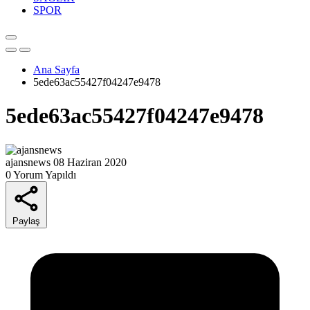
SPOR
Ana Sayfa
5ede63ac55427f04247e9478
5ede63ac55427f04247e9478
ajansnews
08 Haziran 2020
0 Yorum Yapıldı
Paylaş