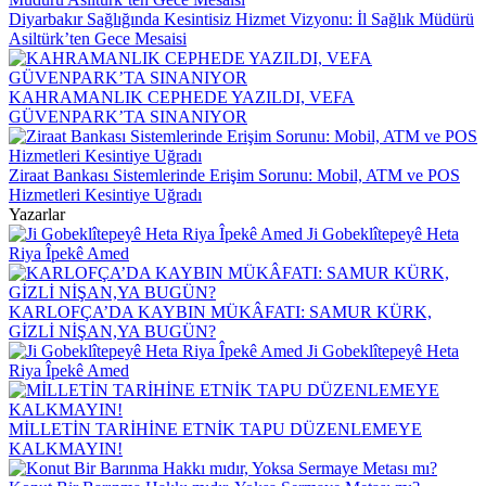
Diyarbakır Sağlığında Kesintisiz Hizmet Vizyonu: İl Sağlık Müdürü
Asiltürk’ten Gece Mesaisi
KAHRAMANLIK CEPHEDE YAZILDI, VEFA
GÜVENPARK’TA SINANIYOR
Ziraat Bankası Sistemlerinde Erişim Sorunu: Mobil, ATM ve POS
Hizmetleri Kesintiye Uğradı
Yazarlar
Ji Gobeklîtepeyê Heta
Riya Îpekê Amed
KARLOFÇA’DA KAYBIN MÜKÂFATI: SAMUR KÜRK,
GİZLİ NİŞAN,YA BUGÜN?
Ji Gobeklîtepeyê Heta
Riya Îpekê Amed
MİLLETİN TARİHİNE ETNİK TAPU DÜZENLEMEYE
KALKMAYIN!