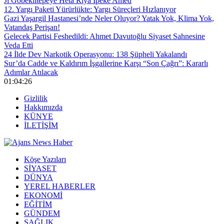
Ji Gobeklîtepeyê Heta Riya Îpekê Amed
12. Yargı Paketi Yürürlükte: Yargı Süreçleri Hızlanıyor
Gazi Yaşargil Hastanesi’nde Neler Oluyor? Yatak Yok, Klima Yok,
Vatandaş Perişan!
Gelecek Partisi Feshedildi: Ahmet Davutoğlu Siyaset Sahnesine
Veda Etti
24 İlde Dev Narkotik Operasyonu: 138 Şüpheli Yakalandı
Sur’da Cadde ve Kaldırım İşgallerine Karşı “Son Çağrı”: Kararlı
Adımlar Atılacak
01:04:26
Gizlilik
Hakkımızda
KÜNYE
İLETİŞİM
Köşe Yazıları
SİYASET
DÜNYA
YEREL HABERLER
EKONOMİ
EĞİTİM
GÜNDEM
SAĞLIK