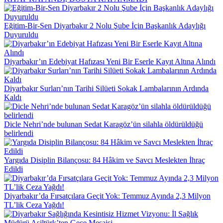
Eğitim-Bir-Sen Diyarbakır 2 Nolu Şube İçin Başkanlık Adaylığı
Duyuruldu
Diyarbakır’ın Edebiyat Hafızası Yeni Bir Eserle Kayıt Altına Alındı
Diyarbakır Surları’nın Tarihi Silüeti Sokak Lambalarının Ardında
Kaldı
Dicle Nehri’nde bulunan Sedat Karagöz’ün silahla öldürüldüğü
belirlendi
Yargıda Disiplin Bilançosu: 84 Hâkim ve Savcı Meslekten İhraç
Edildi
Diyarbakır’da Fırsatçılara Geçit Yok: Temmuz Ayında 2,3 Milyon
TL’lik Ceza Yağdı!