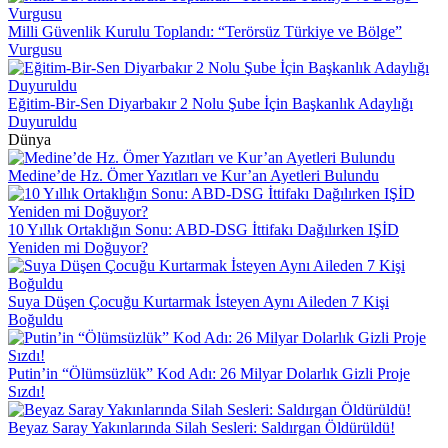
Milli Güvenlik Kurulu Toplandı: “Terörsüz Türkiye ve Bölge”
Vurgusu
Eğitim-Bir-Sen Diyarbakır 2 Nolu Şube İçin Başkanlık Adaylığı
Duyuruldu
Dünya
Medine’de Hz. Ömer Yazıtları ve Kur’an Ayetleri Bulundu
10 Yıllık Ortaklığın Sonu: ABD-DSG İttifakı Dağılırken IŞİD
Yeniden mi Doğuyor?
Suya Düşen Çocuğu Kurtarmak İsteyen Aynı Aileden 7 Kişi
Boğuldu
Putin’in “Ölümsüzlük” Kod Adı: 26 Milyar Dolarlık Gizli Proje
Sızdı!
Beyaz Saray Yakınlarında Silah Sesleri: Saldırgan Öldürüldü!