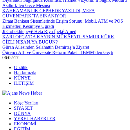
Diyarbakır Sağlığında Kesintisiz Hizmet Vizyonu: İl Sağlık Müdürü
Asiltürk’ten Gece Mesaisi
KAHRAMANLIK CEPHEDE YAZILDI, VEFA
GÜVENPARK’TA SINANIYOR
Ziraat Bankası Sistemlerinde Erişim Sorunu: Mobil, ATM ve POS
Hizmetleri Kesintiye Uğradı
Ji Gobeklîtepeyê Heta Riya Îpekê Amed
KARLOFÇA’DA KAYBIN MÜKÂFATI: SAMUR KÜRK,
GİZLİ NİŞAN,YA BUGÜN?
Güran Ailesinden Selahattin Demirtaş’a Ziyaret
Öğrenci Affı ve Üniversite Reform Paketi TBMM’den Geçti
06:02:17
Gizlilik
Hakkımızda
KÜNYE
İLETİŞİM
Köşe Yazıları
SİYASET
DÜNYA
YEREL HABERLER
EKONOMİ
EĞİTİM