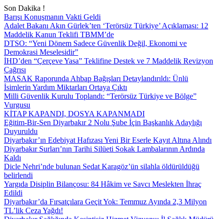
Son Dakika !
Barışı Konuşmanın Vakti Geldi
Adalet Bakanı Akın Gürlek’ten ‘Terörsüz Türkiye’ Açıklaması: 12
Maddelik Kanun Teklifi TBMM’de
DTSO: “Yeni Dönem Sadece Güvenlik Değil, Ekonomi ve
Demokrasi Meselesidir”
İHD’den “Çerçeve Yasa” Teklifine Destek ve 7 Maddelik Revizyon
Çağrısı
MASAK Raporunda Ahbap Bağışları Detaylandırıldı: Ünlü
İsimlerin Yardım Miktarları Ortaya Çıktı
Milli Güvenlik Kurulu Toplandı: “Terörsüz Türkiye ve Bölge”
Vurgusu
KİTAP KAPANDI, DOSYA KAPANMADI
Eğitim-Bir-Sen Diyarbakır 2 Nolu Şube İçin Başkanlık Adaylığı
Duyuruldu
Diyarbakır’ın Edebiyat Hafızası Yeni Bir Eserle Kayıt Altına Alındı
Diyarbakır Surları’nın Tarihi Silüeti Sokak Lambalarının Ardında
Kaldı
Dicle Nehri’nde bulunan Sedat Karagöz’ün silahla öldürüldüğü
belirlendi
Yargıda Disiplin Bilançosu: 84 Hâkim ve Savcı Meslekten İhraç
Edildi
Diyarbakır’da Fırsatçılara Geçit Yok: Temmuz Ayında 2,3 Milyon
TL’lik Ceza Yağdı!