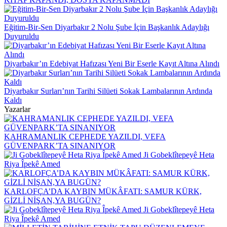
Eğitim-Bir-Sen Diyarbakır 2 Nolu Şube İçin Başkanlık Adaylığı
Duyuruldu
Diyarbakır’ın Edebiyat Hafızası Yeni Bir Eserle Kayıt Altına Alındı
Diyarbakır Surları’nın Tarihi Silüeti Sokak Lambalarının Ardında
Kaldı
Yazarlar
KAHRAMANLIK CEPHEDE YAZILDI, VEFA
GÜVENPARK’TA SINANIYOR
Ji Gobeklîtepeyê Heta
Riya Îpekê Amed
KARLOFÇA’DA KAYBIN MÜKÂFATI: SAMUR KÜRK,
GİZLİ NİŞAN,YA BUGÜN?
Ji Gobeklîtepeyê Heta
Riya Îpekê Amed