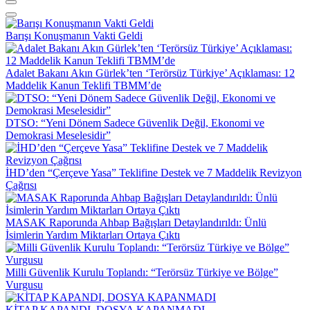
Barışı Konuşmanın Vakti Geldi
Adalet Bakanı Akın Gürlek’ten ‘Terörsüz Türkiye’ Açıklaması: 12
Maddelik Kanun Teklifi TBMM’de
DTSO: “Yeni Dönem Sadece Güvenlik Değil, Ekonomi ve
Demokrasi Meselesidir”
İHD’den “Çerçeve Yasa” Teklifine Destek ve 7 Maddelik Revizyon
Çağrısı
MASAK Raporunda Ahbap Bağışları Detaylandırıldı: Ünlü
İsimlerin Yardım Miktarları Ortaya Çıktı
Milli Güvenlik Kurulu Toplandı: “Terörsüz Türkiye ve Bölge”
Vurgusu
KİTAP KAPANDI, DOSYA KAPANMADI