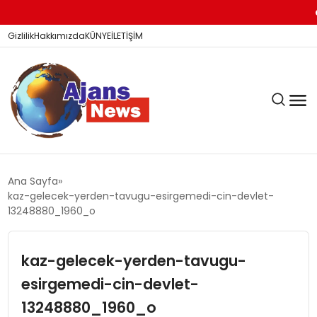
Tür
Gizlilik
Hakkımızda
KÜNYE
İLETİŞİM
KÖŞE YAZILARI
Ana Sayfa
kaz-gelecek-yerden-tavugu-esirgemedi-cin-devlet-
13248880_1960_o
SİYASET
kaz-gelecek-yerden-tavugu-
esirgemedi-cin-devlet-
DÜNYA
13248880_1960_o