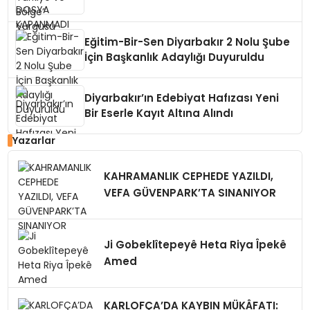
Eğitim-Bir-Sen Diyarbakır 2 Nolu Şube
İçin Başkanlık Adaylığı Duyuruldu
Diyarbakır’ın Edebiyat Hafızası Yeni
Bir Eserle Kayıt Altına Alındı
Yazarlar
KAHRAMANLIK CEPHEDE YAZILDI,
VEFA GÜVENPARK’TA SINANIYOR
Ji Gobeklîtepeyê Heta Riya Îpekê
Amed
KARLOFÇA’DA KAYBIN MÜKÂFATI: