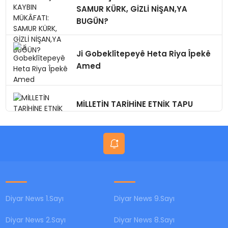
SAMUR KÜRK, GİZLİ NİŞAN,YA
BUGÜN?
Ji Gobeklîtepeyê Heta Riya Îpekê
Amed
MİLLETİN TARİHİNE ETNİK TAPU
DÜZENLEMEYE KALKMAYIN!
Diyar News 1.Sayı
Diyar News 9.Sayı
Diyar News 2.Sayı
Diyar News 8.Sayı