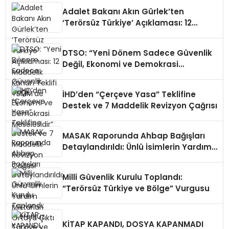
Adalet Bakanı Akın Gürlek’ten
‘Terörsüz Türkiye’ Açıklaması: 12
Maddelik Kanun Teklifi TBMM’de
DTSO: “Yeni Dönem Sadece Güvenlik
Değil, Ekonomi ve Demokrasi
Meselesidir”
İHD’den “Çerçeve Yasa” Teklifine
Destek ve 7 Maddelik Revizyon Çağrısı
MASAK Raporunda Ahbap Bağışları
Detaylandırıldı: Ünlü İsimlerin Yardım
Miktarları Ortaya Çıktı
Milli Güvenlik Kurulu Toplandı:
“Terörsüz Türkiye ve Bölge” Vurgusu
KİTAP KAPANDI, DOSYA KAPANMADI