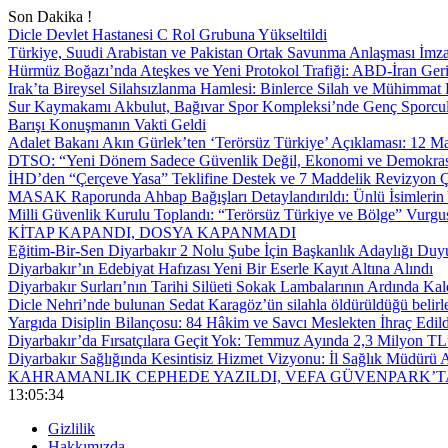
Son Dakika !
Dicle Devlet Hastanesi C Rol Grubuna Yükseltildi
Türkiye, Suudi Arabistan ve Pakistan Ortak Savunma Anlaşması İmza
Hürmüz Boğazı’nda Ateşkes ve Yeni Protokol Trafiği: ABD-İran Geri
Irak’ta Bireysel Silahsızlanma Hamlesi: Binlerce Silah ve Mühimmat E
Sur Kaymakamı Akbulut, Bağıvar Spor Kompleksi’nde Genç Sporcul
Barışı Konuşmanın Vakti Geldi
Adalet Bakanı Akın Gürlek’ten ‘Terörsüz Türkiye’ Açıklaması: 12
DTSO: “Yeni Dönem Sadece Güvenlik Değil, Ekonomi ve Demokrasi
İHD’den “Çerçeve Yasa” Teklifine Destek ve 7 Maddelik Revizyon Ç
MASAK Raporunda Ahbap Bağışları Detaylandırıldı: Ünlü İsimlerin Y
Milli Güvenlik Kurulu Toplandı: “Terörsüz Türkiye ve Bölge” Vurgu
KİTAP KAPANDI, DOSYA KAPANMADI
Eğitim-Bir-Sen Diyarbakır 2 Nolu Şube İçin Başkanlık Adaylığı Duy
Diyarbakır’ın Edebiyat Hafızası Yeni Bir Eserle Kayıt Altına Alındı
Diyarbakır Surları’nın Tarihi Silüeti Sokak Lambalarının Ardında Kal
Dicle Nehri’nde bulunan Sedat Karagöz’ün silahla öldürüldüğü belirl
Yargıda Disiplin Bilançosu: 84 Hâkim ve Savcı Meslekten İhraç Edild
Diyarbakır’da Fırsatçılara Geçit Yok: Temmuz Ayında 2,3 Milyon TL’
Diyarbakır Sağlığında Kesintisiz Hizmet Vizyonu: İl Sağlık Müdürü A
KAHRAMANLIK CEPHEDE YAZILDI, VEFA GÜVENPARK’T
13:05:35
Gizlilik
Hakkımızda