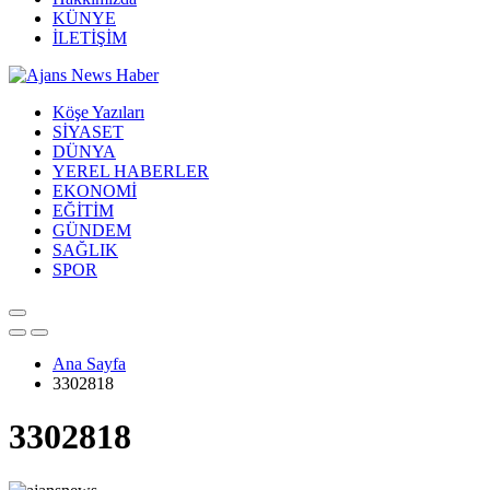
KÜNYE
İLETİŞİM
Köşe Yazıları
SİYASET
DÜNYA
YEREL HABERLER
EKONOMİ
EĞİTİM
GÜNDEM
SAĞLIK
SPOR
Ana Sayfa
3302818
3302818