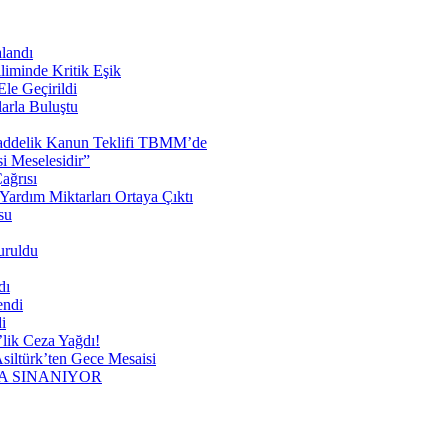
landı
liminde Kritik Eşik
le Geçirildi
arla Buluştu
 Maddelik Kanun Teklifi TBMM’de
 Meselesidir”
ağrısı
ardım Miktarları Ortaya Çıktı
su
uruldu
dı
endi
i
lik Ceza Yağdı!
siltürk’ten Gece Mesaisi
A SINANIYOR