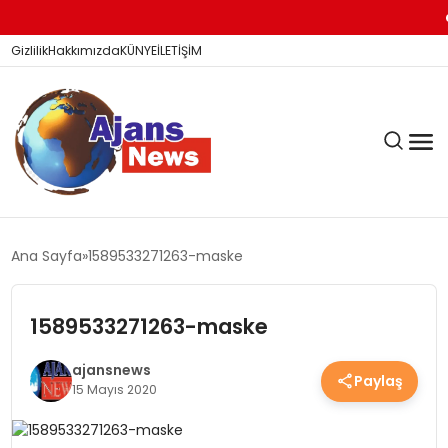
Ba
Gizlilik
Hakkımızda
KÜNYE
İLETİŞİM
KÖŞE YAZILARI
Ana Sayfa
1589533271263-maske
1589533271263-maske
SİYASET
ajansnews
Paylaş
15 Mayıs 2020
DÜNYA