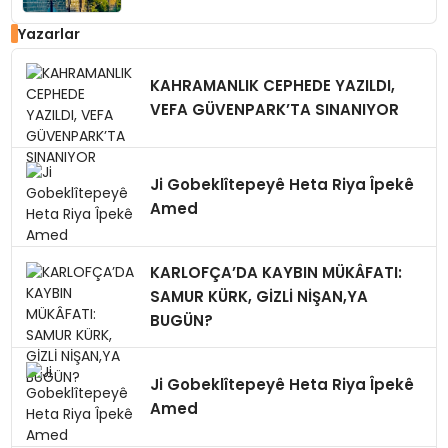
Yazarlar
KAHRAMANLIK CEPHEDE YAZILDI,
VEFA GÜVENPARK’TA SINANIYOR
Ji Gobeklîtepeyê Heta Riya Îpekê
Amed
KARLOFÇA’DA KAYBIN MÜKÂFATI:
SAMUR KÜRK, GİZLİ NİŞAN,YA
BUGÜN?
Ji Gobeklîtepeyê Heta Riya Îpekê
Amed