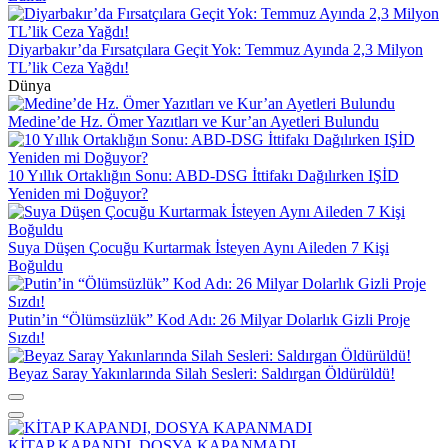
Diyarbakır’da Fırsatçılara Geçit Yok: Temmuz Ayında 2,3 Milyon
TL’lik Ceza Yağdı!
Dünya
Medine’de Hz. Ömer Yazıtları ve Kur’an Ayetleri Bulundu
10 Yıllık Ortaklığın Sonu: ABD-DSG İttifakı Dağılırken IŞİD
Yeniden mi Doğuyor?
Suya Düşen Çocuğu Kurtarmak İsteyen Aynı Aileden 7 Kişi
Boğuldu
Putin’in “Ölümsüzlük” Kod Adı: 26 Milyar Dolarlık Gizli Proje
Sızdı!
Beyaz Saray Yakınlarında Silah Sesleri: Saldırgan Öldürüldü!
KİTAP KAPANDI, DOSYA KAPANMADI