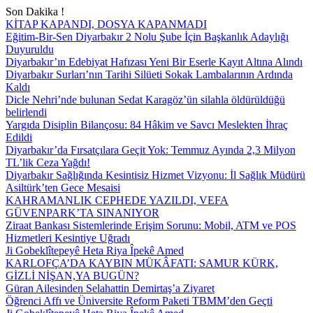
Son Dakika !
KİTAP KAPANDI, DOSYA KAPANMADI
Eğitim-Bir-Sen Diyarbakır 2 Nolu Şube İçin Başkanlık Adaylığı
Duyuruldu
Diyarbakır’ın Edebiyat Hafızası Yeni Bir Eserle Kayıt Altına Alındı
Diyarbakır Surları’nın Tarihi Silüeti Sokak Lambalarının Ardında
Kaldı
Dicle Nehri’nde bulunan Sedat Karagöz’ün silahla öldürüldüğü
belirlendi
Yargıda Disiplin Bilançosu: 84 Hâkim ve Savcı Meslekten İhraç
Edildi
Diyarbakır’da Fırsatçılara Geçit Yok: Temmuz Ayında 2,3 Milyon
TL’lik Ceza Yağdı!
Diyarbakır Sağlığında Kesintisiz Hizmet Vizyonu: İl Sağlık Müdürü
Asiltürk’ten Gece Mesaisi
KAHRAMANLIK CEPHEDE YAZILDI, VEFA
GÜVENPARK’TA SINANIYOR
Ziraat Bankası Sistemlerinde Erişim Sorunu: Mobil, ATM ve POS
Hizmetleri Kesintiye Uğradı
Ji Gobeklîtepeyê Heta Riya Îpekê Amed
KARLOFÇA’DA KAYBIN MÜKÂFATI: SAMUR KÜRK,
GİZLİ NİŞAN,YA BUGÜN?
Güran Ailesinden Selahattin Demirtaş’a Ziyaret
Öğrenci Affı ve Üniversite Reform Paketi TBMM’den Geçti