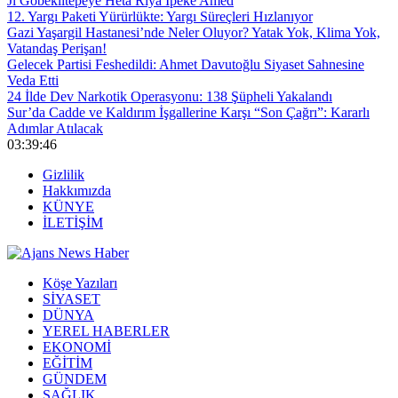
Ji Gobeklîtepeyê Heta Riya Îpekê Amed
12. Yargı Paketi Yürürlükte: Yargı Süreçleri Hızlanıyor
Gazi Yaşargil Hastanesi’nde Neler Oluyor? Yatak Yok, Klima Yok,
Vatandaş Perişan!
Gelecek Partisi Feshedildi: Ahmet Davutoğlu Siyaset Sahnesine
Veda Etti
24 İlde Dev Narkotik Operasyonu: 138 Şüpheli Yakalandı
Sur’da Cadde ve Kaldırım İşgallerine Karşı “Son Çağrı”: Kararlı
Adımlar Atılacak
03:39:46
Gizlilik
Hakkımızda
KÜNYE
İLETİŞİM
Köşe Yazıları
SİYASET
DÜNYA
YEREL HABERLER
EKONOMİ
EĞİTİM
GÜNDEM
SAĞLIK