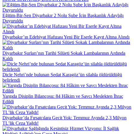
Eğitim-Bir-Sen Diyarbakır 2 Nolu Şube İçin Başkanlık Adaylığı
Duyuruldu
Diyarbakır’ın Edebiyat Hafızası Yeni Bir Eserle Kayıt Altına Alındı
Diyarbakır Surları’nın Tarihi Silüeti Sokak Lambalarının Ardında
Kaldı
Dicle Nehri’nde bulunan Sedat Karagöz’ün silahla öldürüldüğü
belirlendi
Yargıda Disiplin Bilançosu: 84 Hâkim ve Savcı Meslekten İhraç
Edildi
Diyarbakır’da Fırsatçılara Geçit Yok: Temmuz Ayında 2,3 Milyon
TL’lik Ceza Yağdı!