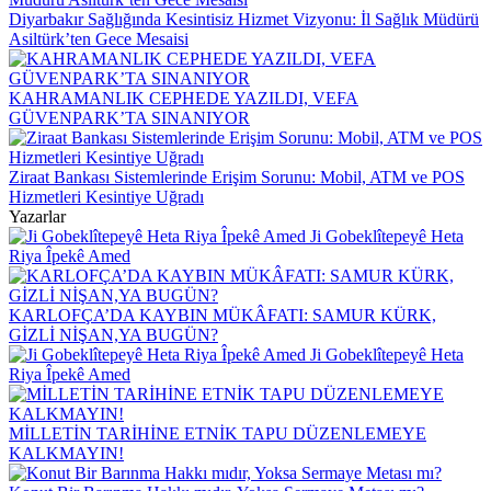
Diyarbakır Sağlığında Kesintisiz Hizmet Vizyonu: İl Sağlık Müdürü
Asiltürk’ten Gece Mesaisi
KAHRAMANLIK CEPHEDE YAZILDI, VEFA
GÜVENPARK’TA SINANIYOR
Ziraat Bankası Sistemlerinde Erişim Sorunu: Mobil, ATM ve POS
Hizmetleri Kesintiye Uğradı
Yazarlar
Ji Gobeklîtepeyê Heta
Riya Îpekê Amed
KARLOFÇA’DA KAYBIN MÜKÂFATI: SAMUR KÜRK,
GİZLİ NİŞAN,YA BUGÜN?
Ji Gobeklîtepeyê Heta
Riya Îpekê Amed
MİLLETİN TARİHİNE ETNİK TAPU DÜZENLEMEYE
KALKMAYIN!